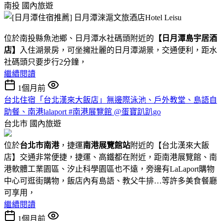
南投
國內旅遊
位於南投縣魚池鄉、日月潭水社碼頭附近的
【日月潭島宇居酒
店】
入住湖景房，可坐擁壯麗的日月潭湖景，交通便利，距水
社碼頭只要步行2分鐘，
繼續閱讀
1個月前
台北住宿「台北漢來大飯店」無邊際泳池、戶外教堂、島語自
助餐、南港lalaport #南港展覽館 @蛋寶趴趴go
台北市
國內旅遊
位於
台北市南港
，捷運
南港展覽館站
附近的【台北漢來大飯
店】交通非常便捷，捷運、高鐵都在附近，距南港展覽館、南
港軟體工業園區、汐止科學園區也不遠，旁邊有LaLaport購物
中心可逛街購物，飯店內有島語、教父牛排…等許多美食餐廳
可享用，
繼續閱讀
1個月前