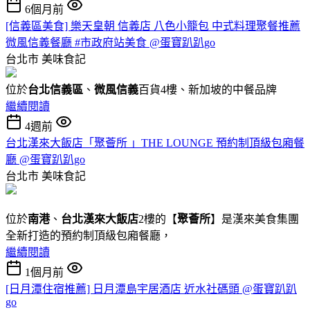
6個月前
[信義區美食] 樂天皇朝 信義店 八色小籠包 中式料理聚餐推薦
微風信義餐廳 #市政府站美食 @蛋寶趴趴go
台北市
美味食記
位於
台北信義區
、
微風信義
百貨4樓、新加坡的中餐品牌
繼續閱讀
4週前
台北漢來大飯店「聚薈所 」THE LOUNGE 預約制頂級包廂餐
廳 @蛋寶趴趴go
台北市
美味食記
位於
南港
、
台北漢來大飯店
2樓的【
聚薈所
】是漢來美食集團
全新打造的預約制頂級包廂餐廳，
繼續閱讀
1個月前
[日月潭住宿推薦] 日月潭島宇居酒店 近水社碼頭 @蛋寶趴趴
go