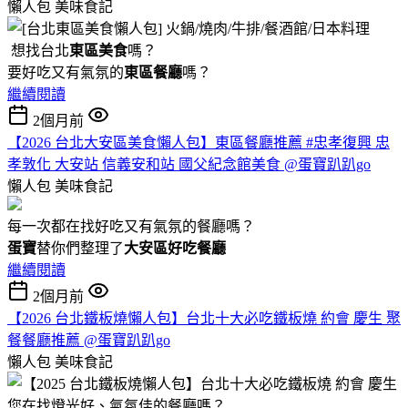
懶人包
美味食記
想找台北
東區美食
嗎？
要好吃又有氣氛的
東區餐廳
嗎？
繼續閱讀
2個月前
【2026 台北大安區美食懶人包】東區餐廳推薦 #忠孝復興 忠
孝敦化 大安站 信義安和站 國父紀念館美食 @蛋寶趴趴go
懶人包
美味食記
每一次都在找好吃又有氣氛的餐廳嗎？
蛋寶
替你們整理了
大安區好吃餐廳
繼續閱讀
2個月前
【2026 台北鐵板燒懶人包】台北十大必吃鐵板燒 約會 慶生 聚
餐餐廳推薦 @蛋寶趴趴go
懶人包
美味食記
您在找燈光好、氣氛佳的餐廳嗎？