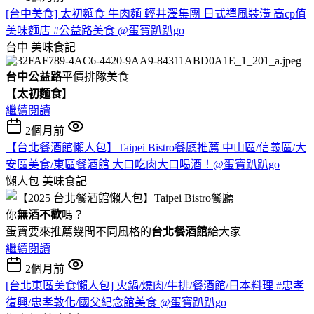
[台中美食] 太初麵食 牛肉麵 輕井澤集團 日式禪風裝潢 高cp值
美味麵店 #公益路美食 @蛋寶趴趴go
台中
美味食記
台中公益路
平價排隊美食
【
太初麵食
】
繼續閱讀
2個月前
【台北餐酒館懶人包】Taipei Bistro餐廳推薦 中山區/信義區/大
安區美食/東區餐酒館 大口吃肉大口喝酒！@蛋寶趴趴go
懶人包
美味食記
你
無酒不歡
嗎？
蛋寶要來推薦幾間不同風格的
台北
餐酒館
給大家
繼續閱讀
2個月前
[台北東區美食懶人包] 火鍋/燒肉/牛排/餐酒館/日本料理 #忠孝
復興/忠孝敦化/國父紀念館美食 @蛋寶趴趴go