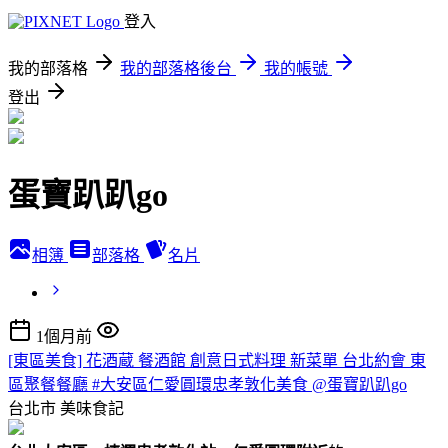
登入
我的部落格
我的部落格後台
我的帳號
登出
蛋寶趴趴go
相簿
部落格
名片
1個月前
[東區美食] 花酒蔵 餐酒館 創意日式料理 新菜單 台北約會 東
區聚餐餐廳 #大安區仁愛圓環忠孝敦化美食 @蛋寶趴趴go
台北市
美味食記