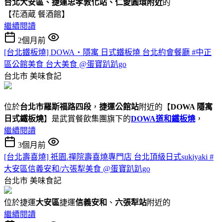
台北大安區、捷運忠孝敦化站、仁愛圓環附近
的
【花酒蔵 餐酒館】
繼續閱讀
2個月前
[台北鐵板燒] DOWA・隱寓 日式鐵板燒 台北約會餐廳 #中正
區公館美食 台大美食 @蛋寶趴趴go
台北市
美味食記
位於
台北市羅斯福路四段
，
捷運公館站
附近的【
DOWA 隱寓
日式鐵板燒
】是武賞餐飲集團旗下的
DOWA道和鐵板燒
，
繼續閱讀
3個月前
[台北壽喜燒] 祇園.禪院壽喜燒專門店 台北頂級日式sukiyaki #
大安區信義安和/六張犁美食 @蛋寶趴趴go
台北市
美味食記
位於捷運
大安區
捷運
信義安和
、
六張犁站
附近的
繼續閱讀