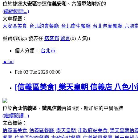
位於捷運
大安區
捷運
信義安和
、
六張犁站
附近的
(繼續閱讀...)
文章標籤：
大安區美食
台北約會餐廳
台北慶生餐廳
台北包廂餐廳
六張
蛋寶趴趴go 發表在
痞客邦
留言
(0)
人氣(
)
個人分類：
台北市
▲top
Feb
03
Tue
2026
00:00
[信義區美食] 樂天皇朝 信義店 八色
位於
台北信義區
、
微風信義
百貨4樓、新加坡的中餐品牌
(繼續閱讀...)
文章標籤：
信義區美食
信義區餐廳
樂天皇朝
市政府站美食
樂天皇朝信
餐廳
信義區好吃餐廳
市政府站餐廳
信義微風餐廳
樂天皇朝