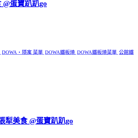
 @蛋寶趴趴go
燒
DOWA・隱寓 菜單
DOWA鐵板燒
DOWA鐵板燒菜單
公館鐵
六張犁美食 @蛋寶趴趴go