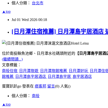
個人分類：
台北市
▲top
Jul
01
Wed
2026
00:18
[日月潭住宿推薦] 日月潭島宇居酒店 
位於南投縣魚池鄉、日月潭水社碼頭附近的
【日月潭島宇居酒
(繼續閱讀...)
文章標籤：
南投住宿
日月潭旅遊
日月潭旅館推薦
日月潭好玩
日月潭住
館推薦
日月潭島宇居酒店
日月潭島宇居
島宇居酒店
蛋寶趴趴go 發表在
痞客邦
留言
(0)
人氣(
)
個人分類：
南投
▲top