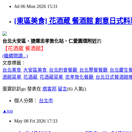
Jul
06
Mon
2026
15:31
[東區美食] 花酒蔵 餐酒館 創意日式
台北大安區、捷運忠孝敦化站、仁愛圓環附近
的
【花酒蔵 餐酒館】
(繼續閱讀...)
文章標籤：
台北美食
大安區美食
台北約會餐廳
台北聚餐餐廳
台北慶生
酒館菜單
花酒蔵
花酒蔵菜單
忠孝敦化餐廳
台北日式餐酒館
蛋寶趴趴go 發表在
痞客邦
留言
(6)
人氣(
)
個人分類：
台北市
▲top
May
08
Fri
2026
17:33