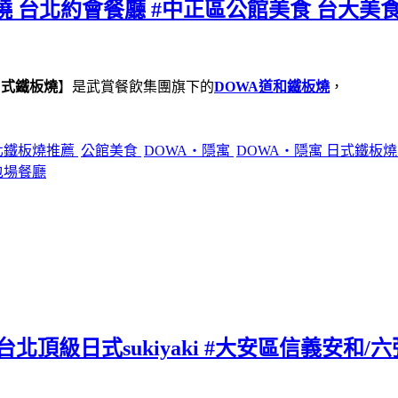
燒 台北約會餐廳 #中正區公館美食 台大美食
日式鐵板燒
】是武賞餐飲集團旗下的
DOWA道和鐵板燒
，
北鐵板燒推薦
公館美食
DOWA・隱寓
DOWA・隱寓 日式鐵板
包場餐廳
北頂級日式sukiyaki #大安區信義安和/