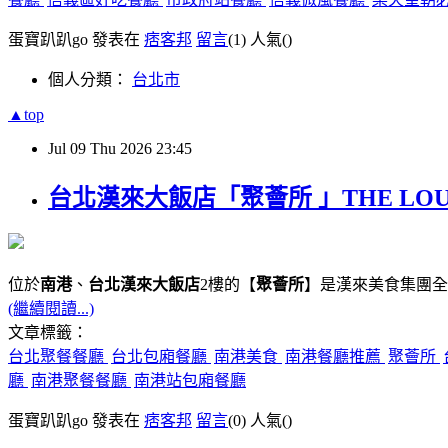
蛋寶趴趴go 發表在
痞客邦
留言
(1)
人氣(
)
個人分類：
台北市
▲top
Jul
09
Thu
2026
23:45
台北漢來大飯店「聚薈所 」THE LO
位於
南港
、
台北漢來大飯店
2樓的【
聚薈所
】是漢來美食集團全
(繼續閱讀...)
文章標籤：
台北聚餐餐廳
台北包廂餐廳
南港美食
南港餐廳推薦
聚薈所
廳
南港聚餐餐廳
南港站包廂餐廳
蛋寶趴趴go 發表在
痞客邦
留言
(0)
人氣(
)