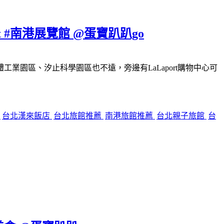
#南港展覽館 @蛋寶趴趴go
園區、汐止科學園區也不遠，旁邊有LaLaport購物中心可
餐
台北漢來飯店
台北旅館推薦
南港旅館推薦
台北親子旅館
台