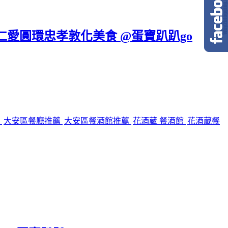
區仁愛圓環忠孝敦化美食 @蛋寶趴趴go
館
大安區餐廳推薦
大安區餐酒館推薦
花酒蔵 餐酒館
花酒蔵餐