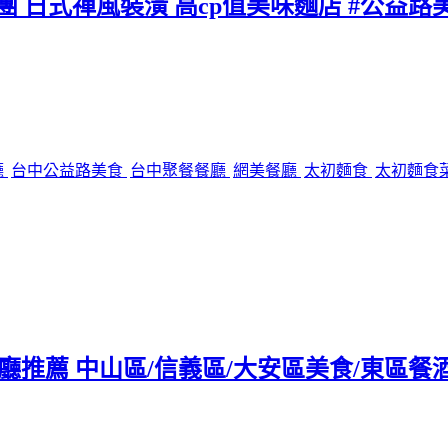
團 日式禪風裝潢 高cp值美味麵店 #公益路
廳
台中公益路美食
台中聚餐餐廳
網美餐廳
太初麵食
太初麵食
tro餐廳推薦 中山區/信義區/大安區美食/東