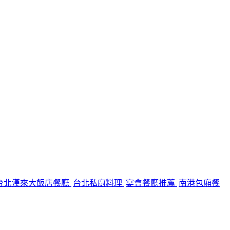
台北漢來大飯店餐廳
台北私廚料理
宴會餐廳推薦
南港包廂餐