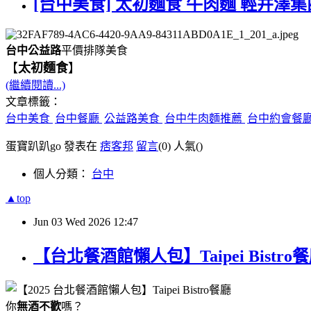
[台中美食] 太初麵食 牛肉麵 輕井澤集
台中公益路
平價排隊美食
【
太初麵食
】
(繼續閱讀...)
文章標籤：
台中美食
台中餐廳
公益路美食
台中牛肉麵推薦
台中約會餐
蛋寶趴趴go 發表在
痞客邦
留言
(0)
人氣(
)
個人分類：
台中
▲top
Jun
03
Wed
2026
12:47
【台北餐酒館懶人包】Taipei Bis
你
無酒不歡
嗎？