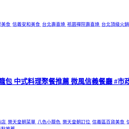
犁美食
信義安和美食
台北壽喜燒
祇園禪院壽喜燒
台北頂級火
小籠包 中式料理聚餐推薦 微風信義餐廳 #市
義店
樂天皇朝菜單
八色小籠色
樂天皇朝訂位
信義區百貨美食
必點推薦