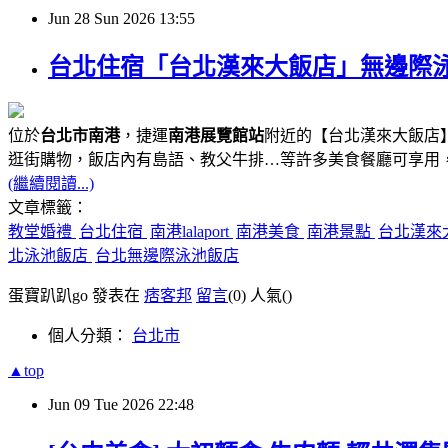
Jun
28
Sun
2026
13:55
台北住宿「台北漢來大飯店」無邊際泳池、
位於
台北市南港
，捷運
南港展覽館站
附近的【台北漢來大飯店】
逛街購物，飯店內有島語、教父牛排…等許多美食餐廳可享用
(繼續閱讀...)
文章標籤：
教堂婚禮
台北住宿
南港lalaport
南港美食
南港景點
台北漢來
北泳池飯店
台北無邊際泳池飯店
蛋寶趴趴go 發表在
痞客邦
留言
(0)
人氣(
)
個人分類：
台北市
▲top
Jun
09
Tue
2026
22:48