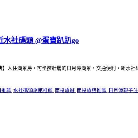
近水社碼頭 @蛋寶趴趴go
店】
入住湖景房，可坐擁壯麗的日月潭湖景，交通便利，距水社
宿推薦
水社碼頭旅館推薦
南投旅遊
南投旅館推薦
日月潭親子