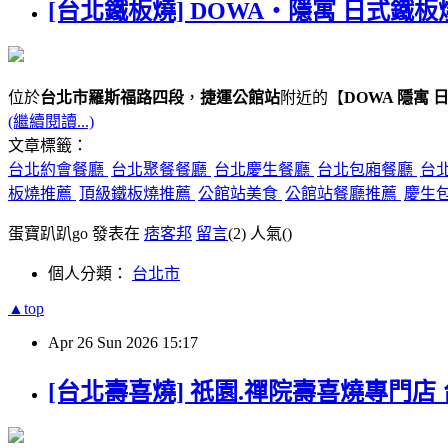
[台北鐵板燒] DOWA・隱寓 日式鐵板
位於
台北市羅斯福路四段
，
捷運公館站
附近的【
DOWA 隱寓 
(繼續閱讀...)
文章標籤：
台北約會餐廳
台北聚餐餐廳
台北慶生餐廳
台北包廂餐廳
台
板燒推薦
頂級鐵板燒推薦
公館站美食
公館站餐廳推薦
慶生
蛋寶趴趴go 發表在
痞客邦
留言
(2)
人氣(
)
個人分類：
台北市
▲top
Apr
26
Sun
2026
15:17
[台北壽喜燒] 祇園.禪院壽喜燒專門店 台