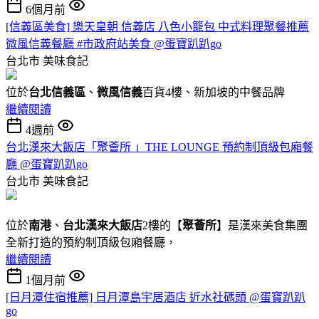
6個月前
[信義區美食] 樂天皇朝 信義店 八色小籠包 中式料理聚餐推薦
微風信義餐廳 #市政府站美食 @蛋寶趴趴go
台北市
美味食記
位於
台北信義區
、
微風信義
百貨4樓、新加坡的中餐品牌
繼續閱讀
4週前
台北漢來大飯店「聚薈所 」THE LOUNGE 預約制頂級包廂餐
廳 @蛋寶趴趴go
台北市
美味食記
位於
南港
、
台北漢來大飯店
2樓的【
聚薈所
】是漢來美食集團
全新打造的預約制頂級包廂餐廳，
繼續閱讀
1個月前
[日月潭住宿推薦] 日月潭島宇居酒店 近水社碼頭 @蛋寶趴趴
go