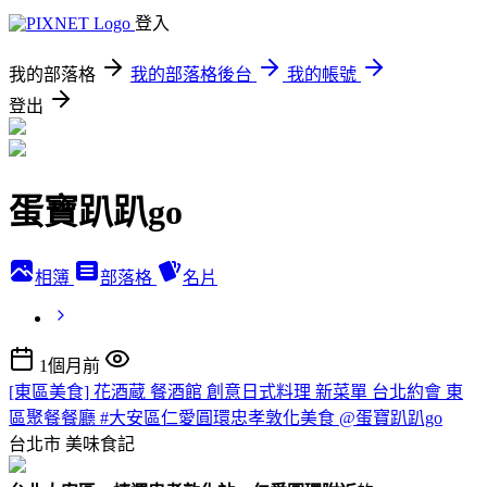
登入
我的部落格
我的部落格後台
我的帳號
登出
蛋寶趴趴go
相簿
部落格
名片
1個月前
[東區美食] 花酒蔵 餐酒館 創意日式料理 新菜單 台北約會 東
區聚餐餐廳 #大安區仁愛圓環忠孝敦化美食 @蛋寶趴趴go
台北市
美味食記