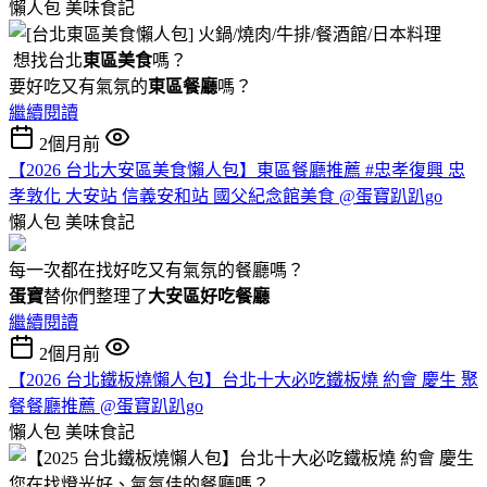
懶人包
美味食記
想找台北
東區美食
嗎？
要好吃又有氣氛的
東區餐廳
嗎？
繼續閱讀
2個月前
【2026 台北大安區美食懶人包】東區餐廳推薦 #忠孝復興 忠
孝敦化 大安站 信義安和站 國父紀念館美食 @蛋寶趴趴go
懶人包
美味食記
每一次都在找好吃又有氣氛的餐廳嗎？
蛋寶
替你們整理了
大安區好吃餐廳
繼續閱讀
2個月前
【2026 台北鐵板燒懶人包】台北十大必吃鐵板燒 約會 慶生 聚
餐餐廳推薦 @蛋寶趴趴go
懶人包
美味食記
您在找燈光好、氣氛佳的餐廳嗎？