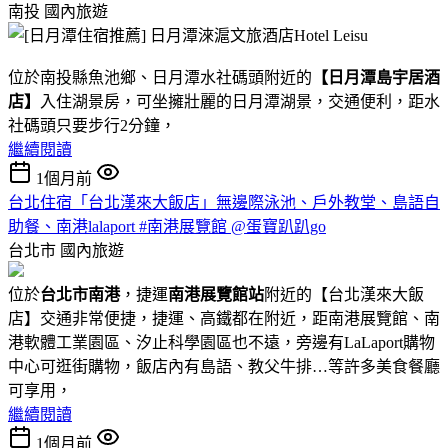
南投
國內旅遊
位於南投縣魚池鄉、日月潭水社碼頭附近的
【日月潭島宇居酒
店】
入住湖景房，可坐擁壯麗的日月潭湖景，交通便利，距水
社碼頭只要步行2分鐘，
繼續閱讀
1個月前
台北住宿「台北漢來大飯店」無邊際泳池、戶外教堂、島語自
助餐、南港lalaport #南港展覽館 @蛋寶趴趴go
台北市
國內旅遊
位於
台北市南港
，捷運
南港展覽館站
附近的【台北漢來大飯
店】交通非常便捷，捷運、高鐵都在附近，距南港展覽館、南
港軟體工業園區、汐止科學園區也不遠，旁邊有LaLaport購物
中心可逛街購物，飯店內有島語、教父牛排…等許多美食餐廳
可享用，
繼續閱讀
1個月前