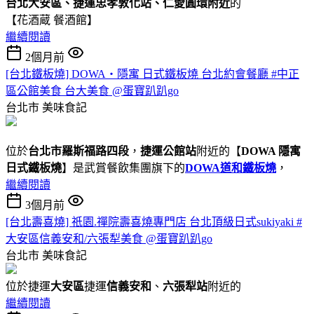
台北大安區、捷運忠孝敦化站、仁愛圓環附近
的
【花酒蔵 餐酒館】
繼續閱讀
2個月前
[台北鐵板燒] DOWA・隱寓 日式鐵板燒 台北約會餐廳 #中正
區公館美食 台大美食 @蛋寶趴趴go
台北市
美味食記
位於
台北市羅斯福路四段
，
捷運公館站
附近的【
DOWA 隱寓
日式鐵板燒
】是武賞餐飲集團旗下的
DOWA道和鐵板燒
，
繼續閱讀
3個月前
[台北壽喜燒] 祇園.禪院壽喜燒專門店 台北頂級日式sukiyaki #
大安區信義安和/六張犁美食 @蛋寶趴趴go
台北市
美味食記
位於捷運
大安區
捷運
信義安和
、
六張犁站
附近的
繼續閱讀