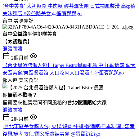
[台中美食] 太初麵食 牛肉麵 輕井澤集團 日式禪風裝潢 高cp值
美味麵店 #公益路美食 @蛋寶趴趴go
台中
美味食記
台中公益路
平價排隊美食
【
太初麵食
】
繼續閱讀
2個月前
【台北餐酒館懶人包】Taipei Bistro餐廳推薦 中山區/信義區/大
安區美食/東區餐酒館 大口吃肉大口喝酒！@蛋寶趴趴go
懶人包
美味食記
你
無酒不歡
嗎？
蛋寶要來推薦幾間不同風格的
台北
餐酒館
給大家
繼續閱讀
2個月前
[台北東區美食懶人包] 火鍋/燒肉/牛排/餐酒館/日本料理 #忠孝
復興/忠孝敦化/國父紀念館美食 @蛋寶趴趴go