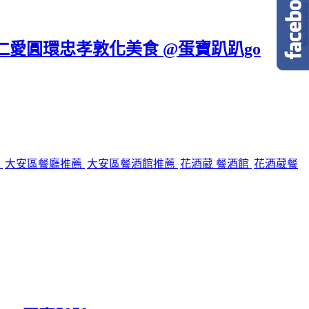
區仁愛圓環忠孝敦化美食 @蛋寶趴趴go
館
大安區餐廳推薦
大安區餐酒館推薦
花酒蔵 餐酒館
花酒蔵餐