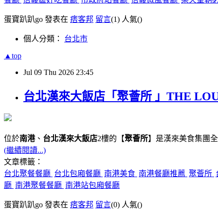
蛋寶趴趴go 發表在
痞客邦
留言
(1)
人氣(
)
個人分類：
台北市
▲top
Jul
09
Thu
2026
23:45
台北漢來大飯店「聚薈所 」THE LO
位於
南港
、
台北漢來大飯店
2樓的【
聚薈所
】是漢來美食集團全
(繼續閱讀...)
文章標籤：
台北聚餐餐廳
台北包廂餐廳
南港美食
南港餐廳推薦
聚薈所
廳
南港聚餐餐廳
南港站包廂餐廳
蛋寶趴趴go 發表在
痞客邦
留言
(0)
人氣(
)