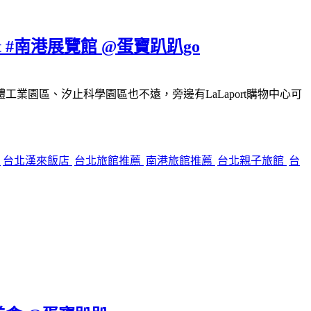
#南港展覽館 @蛋寶趴趴go
園區、汐止科學園區也不遠，旁邊有LaLaport購物中心可
餐
台北漢來飯店
台北旅館推薦
南港旅館推薦
台北親子旅館
台