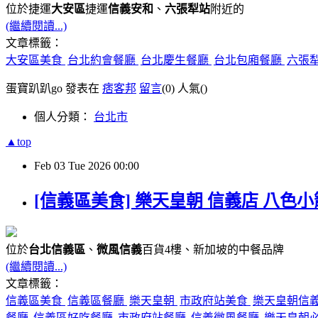
位於捷運
大安區
捷運
信義安和
、
六張犁站
附近的
(繼續閱讀...)
文章標籤：
大安區美食
台北約會餐廳
台北慶生餐廳
台北包廂餐廳
六張
蛋寶趴趴go 發表在
痞客邦
留言
(0)
人氣(
)
個人分類：
台北市
▲top
Feb
03
Tue
2026
00:00
[信義區美食] 樂天皇朝 信義店 八色
位於
台北信義區
、
微風信義
百貨4樓、新加坡的中餐品牌
(繼續閱讀...)
文章標籤：
信義區美食
信義區餐廳
樂天皇朝
市政府站美食
樂天皇朝信
餐廳
信義區好吃餐廳
市政府站餐廳
信義微風餐廳
樂天皇朝