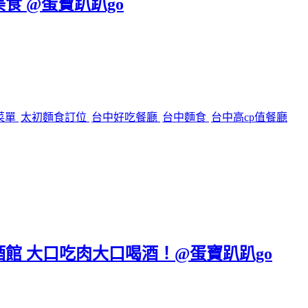
美食 @蛋寶趴趴go
菜單
太初麵食訂位
台中好吃餐廳
台中麵食
台中高cp值餐廳
區餐酒館 大口吃肉大口喝酒！@蛋寶趴趴go