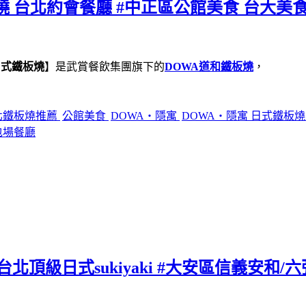
燒 台北約會餐廳 #中正區公館美食 台大美食
日式鐵板燒
】是武賞餐飲集團旗下的
DOWA道和鐵板燒
，
北鐵板燒推薦
公館美食
DOWA・隱寓
DOWA・隱寓 日式鐵板
包場餐廳
北頂級日式sukiyaki #大安區信義安和/