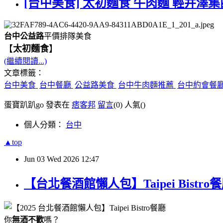
[台中美食] 太初麵食 牛肉麵 輕井澤集
台中公益路
平價排隊美食
【
太初麵食
】
(繼續閱讀...)
文章標籤：
台中美食
台中餐廳
公益路美食
台中牛肉麵推薦
台中約會餐
蛋寶趴趴go 發表在
痞客邦
留言
(0)
人氣(
)
個人分類：
台中
▲top
Jun
03
Wed
2026
12:47
【台北餐酒館懶人包】Taipei Bis
你
無酒不歡
嗎？