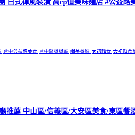
團 日式禪風裝潢 高cp值美味麵店 #公益路
廳
台中公益路美食
台中聚餐餐廳
網美餐廳
太初麵食
太初麵食
tro餐廳推薦 中山區/信義區/大安區美食/東