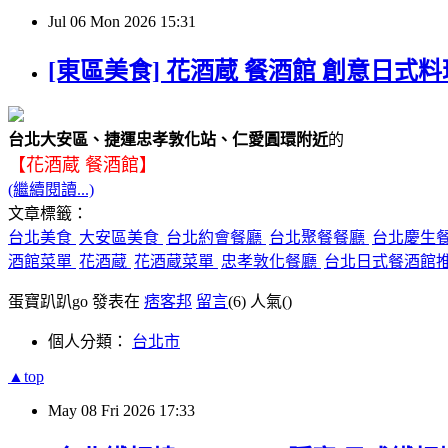
Jul
06
Mon
2026
15:31
[東區美食] 花酒蔵 餐酒館 創意日式
台北大安區、捷運忠孝敦化站、仁愛圓環附近
的
【花酒蔵 餐酒館】
(繼續閱讀...)
文章標籤：
台北美食
大安區美食
台北約會餐廳
台北聚餐餐廳
台北慶生
酒館菜單
花酒蔵
花酒蔵菜單
忠孝敦化餐廳
台北日式餐酒館
蛋寶趴趴go 發表在
痞客邦
留言
(6)
人氣(
)
個人分類：
台北市
▲top
May
08
Fri
2026
17:33