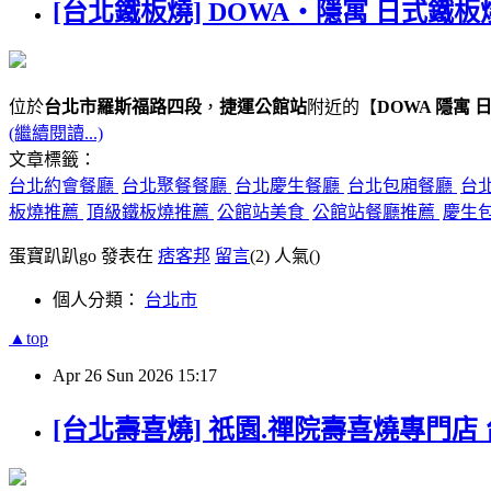
[台北鐵板燒] DOWA・隱寓 日式鐵板
位於
台北市羅斯福路四段
，
捷運公館站
附近的【
DOWA 隱寓 
(繼續閱讀...)
文章標籤：
台北約會餐廳
台北聚餐餐廳
台北慶生餐廳
台北包廂餐廳
台
板燒推薦
頂級鐵板燒推薦
公館站美食
公館站餐廳推薦
慶生
蛋寶趴趴go 發表在
痞客邦
留言
(2)
人氣(
)
個人分類：
台北市
▲top
Apr
26
Sun
2026
15:17
[台北壽喜燒] 祇園.禪院壽喜燒專門店 台