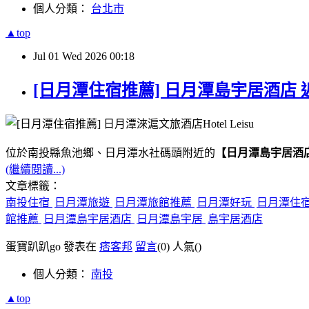
個人分類：
台北市
▲top
Jul
01
Wed
2026
00:18
[日月潭住宿推薦] 日月潭島宇居酒店 
位於南投縣魚池鄉、日月潭水社碼頭附近的
【日月潭島宇居酒
(繼續閱讀...)
文章標籤：
南投住宿
日月潭旅遊
日月潭旅館推薦
日月潭好玩
日月潭住
館推薦
日月潭島宇居酒店
日月潭島宇居
島宇居酒店
蛋寶趴趴go 發表在
痞客邦
留言
(0)
人氣(
)
個人分類：
南投
▲top