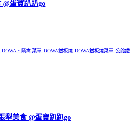
 @蛋寶趴趴go
燒
DOWA・隱寓 菜單
DOWA鐵板燒
DOWA鐵板燒菜單
公館鐵
六張犁美食 @蛋寶趴趴go