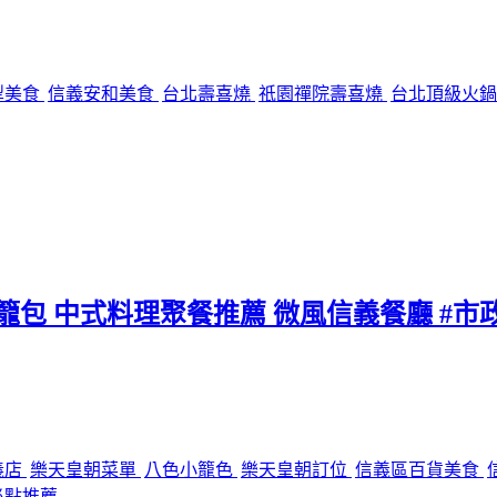
犁美食
信義安和美食
台北壽喜燒
祇園禪院壽喜燒
台北頂級火
小籠包 中式料理聚餐推薦 微風信義餐廳 #市
義店
樂天皇朝菜單
八色小籠色
樂天皇朝訂位
信義區百貨美食
必點推薦