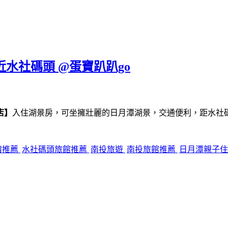
近水社碼頭 @蛋寶趴趴go
店】
入住湖景房，可坐擁壯麗的日月潭湖景，交通便利，距水社
宿推薦
水社碼頭旅館推薦
南投旅遊
南投旅館推薦
日月潭親子