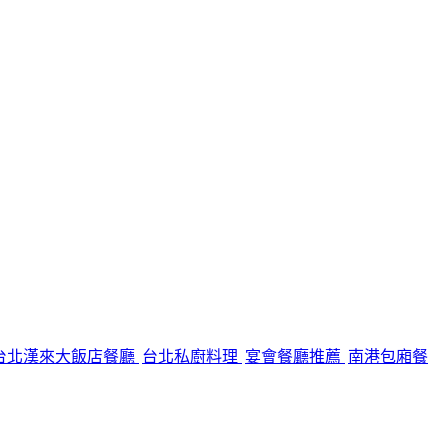
台北漢來大飯店餐廳
台北私廚料理
宴會餐廳推薦
南港包廂餐