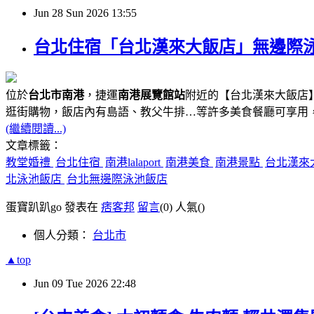
Jun
28
Sun
2026
13:55
台北住宿「台北漢來大飯店」無邊際泳池、
位於
台北市南港
，捷運
南港展覽館站
附近的【台北漢來大飯店】
逛街購物，飯店內有島語、教父牛排…等許多美食餐廳可享用
(繼續閱讀...)
文章標籤：
教堂婚禮
台北住宿
南港lalaport
南港美食
南港景點
台北漢來
北泳池飯店
台北無邊際泳池飯店
蛋寶趴趴go 發表在
痞客邦
留言
(0)
人氣(
)
個人分類：
台北市
▲top
Jun
09
Tue
2026
22:48