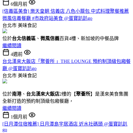
6個月前
[信義區美食] 樂天皇朝 信義店 八色小籠包 中式料理聚餐推薦
微風信義餐廳 #市政府站美食 @蛋寶趴趴go
台北市
美味食記
位於
台北信義區
、
微風信義
百貨4樓、新加坡的中餐品牌
繼續閱讀
4週前
台北漢來大飯店「聚薈所 」THE LOUNGE 預約制頂級包廂餐
廳 @蛋寶趴趴go
台北市
美味食記
位於
南港
、
台北漢來大飯店
2樓的【
聚薈所
】是漢來美食集團
全新打造的預約制頂級包廂餐廳，
繼續閱讀
1個月前
[日月潭住宿推薦] 日月潭島宇居酒店 近水社碼頭 @蛋寶趴趴
go