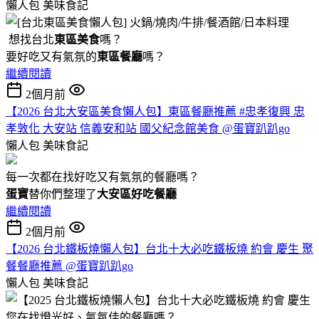
懶人包
美味食記
想找台北
東區美食
嗎？
要好吃又有氣氛的
東區餐廳
嗎？
繼續閱讀
2個月前
【2026 台北大安區美食懶人包】東區餐廳推薦 #忠孝復興 忠
孝敦化 大安站 信義安和站 國父紀念館美食 @蛋寶趴趴go
懶人包
美味食記
每一次都在找好吃又有氣氛的餐廳嗎？
蛋寶
替你們整理了
大安區好吃餐廳
繼續閱讀
2個月前
【2026 台北鐵板燒懶人包】台北十大必吃鐵板燒 約會 慶生 聚
餐餐廳推薦 @蛋寶趴趴go
懶人包
美味食記
您在找燈光好、氣氛佳的餐廳嗎？