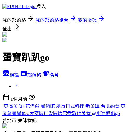
登入
我的部落格
我的部落格後台
我的帳號
登出
蛋寶趴趴go
相簿
部落格
名片
1個月前
[東區美食] 花酒蔵 餐酒館 創意日式料理 新菜單 台北約會 東
區聚餐餐廳 #大安區仁愛圓環忠孝敦化美食 @蛋寶趴趴go
台北市
美味食記