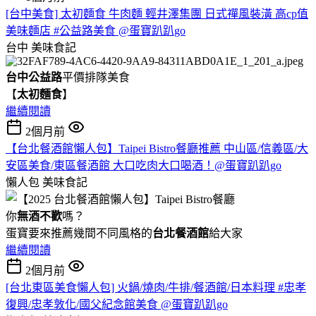
[台中美食] 太初麵食 牛肉麵 輕井澤集團 日式禪風裝潢 高cp值
美味麵店 #公益路美食 @蛋寶趴趴go
台中
美味食記
台中公益路
平價排隊美食
【
太初麵食
】
繼續閱讀
2個月前
【台北餐酒館懶人包】Taipei Bistro餐廳推薦 中山區/信義區/大
安區美食/東區餐酒館 大口吃肉大口喝酒！@蛋寶趴趴go
懶人包
美味食記
你
無酒不歡
嗎？
蛋寶要來推薦幾間不同風格的
台北
餐酒館
給大家
繼續閱讀
2個月前
[台北東區美食懶人包] 火鍋/燒肉/牛排/餐酒館/日本料理 #忠孝
復興/忠孝敦化/國父紀念館美食 @蛋寶趴趴go