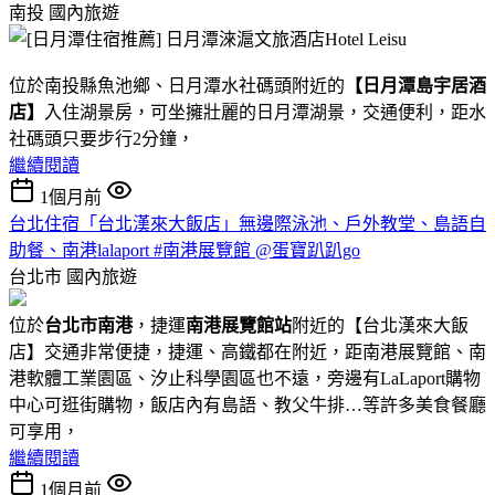
南投
國內旅遊
位於南投縣魚池鄉、日月潭水社碼頭附近的
【日月潭島宇居酒
店】
入住湖景房，可坐擁壯麗的日月潭湖景，交通便利，距水
社碼頭只要步行2分鐘，
繼續閱讀
1個月前
台北住宿「台北漢來大飯店」無邊際泳池、戶外教堂、島語自
助餐、南港lalaport #南港展覽館 @蛋寶趴趴go
台北市
國內旅遊
位於
台北市南港
，捷運
南港展覽館站
附近的【台北漢來大飯
店】交通非常便捷，捷運、高鐵都在附近，距南港展覽館、南
港軟體工業園區、汐止科學園區也不遠，旁邊有LaLaport購物
中心可逛街購物，飯店內有島語、教父牛排…等許多美食餐廳
可享用，
繼續閱讀
1個月前