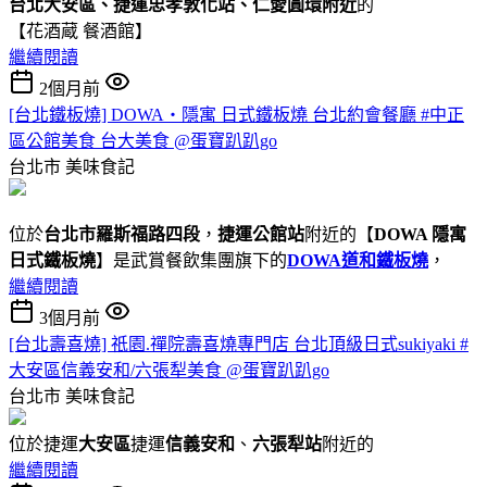
台北大安區、捷運忠孝敦化站、仁愛圓環附近
的
【花酒蔵 餐酒館】
繼續閱讀
2個月前
[台北鐵板燒] DOWA・隱寓 日式鐵板燒 台北約會餐廳 #中正
區公館美食 台大美食 @蛋寶趴趴go
台北市
美味食記
位於
台北市羅斯福路四段
，
捷運公館站
附近的【
DOWA 隱寓
日式鐵板燒
】是武賞餐飲集團旗下的
DOWA道和鐵板燒
，
繼續閱讀
3個月前
[台北壽喜燒] 祇園.禪院壽喜燒專門店 台北頂級日式sukiyaki #
大安區信義安和/六張犁美食 @蛋寶趴趴go
台北市
美味食記
位於捷運
大安區
捷運
信義安和
、
六張犁站
附近的
繼續閱讀