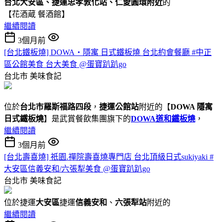
台北大安區、捷運忠孝敦化站、仁愛圓環附近
的
【花酒蔵 餐酒館】
繼續閱讀
3個月前
[台北鐵板燒] DOWA・隱寓 日式鐵板燒 台北約會餐廳 #中正
區公館美食 台大美食 @蛋寶趴趴go
台北市
美味食記
位於
台北市羅斯福路四段
，
捷運公館站
附近的【
DOWA 隱寓
日式鐵板燒
】是武賞餐飲集團旗下的
DOWA道和鐵板燒
，
繼續閱讀
3個月前
[台北壽喜燒] 祇園.禪院壽喜燒專門店 台北頂級日式sukiyaki #
大安區信義安和/六張犁美食 @蛋寶趴趴go
台北市
美味食記
位於捷運
大安區
捷運
信義安和
、
六張犁站
附近的
繼續閱讀