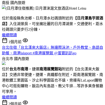
南投
國內旅遊
位於南投縣魚池鄉、日月潭水社碼頭附近的
【日月潭島宇居酒
店】
入住湖景房，可坐擁壯麗的日月潭湖景，交通便利，距水
社碼頭只要步行2分鐘，
繼續閱讀
1個月前
台北住宿「台北漢來大飯店」無邊際泳池、戶外教堂、島語自
助餐、南港lalaport #南港展覽館 @蛋寶趴趴go
台北市
國內旅遊
位於
台北市南港
，捷運
南港展覽館站
附近的【台北漢來大飯
店】交通非常便捷，捷運、高鐵都在附近，距南港展覽館、南
港軟體工業園區、汐止科學園區也不遠，旁邊有LaLaport購物
中心可逛街購物，飯店內有島語、教父牛排…等許多美食餐廳
可享用，
繼續閱讀
2個月前