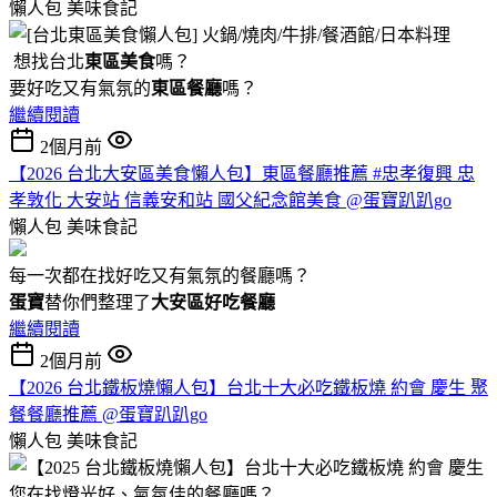
懶人包
美味食記
想找台北
東區美食
嗎？
要好吃又有氣氛的
東區餐廳
嗎？
繼續閱讀
2個月前
【2026 台北大安區美食懶人包】東區餐廳推薦 #忠孝復興 忠
孝敦化 大安站 信義安和站 國父紀念館美食 @蛋寶趴趴go
懶人包
美味食記
每一次都在找好吃又有氣氛的餐廳嗎？
蛋寶
替你們整理了
大安區好吃餐廳
繼續閱讀
2個月前
【2026 台北鐵板燒懶人包】台北十大必吃鐵板燒 約會 慶生 聚
餐餐廳推薦 @蛋寶趴趴go
懶人包
美味食記
您在找燈光好、氣氛佳的餐廳嗎？