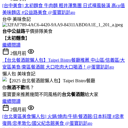
[台中美食] 太初麵食 牛肉麵 輕井澤集團 日式禪風裝潢 高cp值
美味麵店 #公益路美食 @蛋寶趴趴go
台中
美味食記
台中公益路
平價排隊美食
【
太初麵食
】
繼續閱讀
2個月前
【台北餐酒館懶人包】Taipei Bistro餐廳推薦 中山區/信義區/大
安區美食/東區餐酒館 大口吃肉大口喝酒！@蛋寶趴趴go
懶人包
美味食記
你
無酒不歡
嗎？
蛋寶要來推薦幾間不同風格的
台北
餐酒館
給大家
繼續閱讀
2個月前
[台北東區美食懶人包] 火鍋/燒肉/牛排/餐酒館/日本料理 #忠孝
復興/忠孝敦化/國父紀念館美食 @蛋寶趴趴go