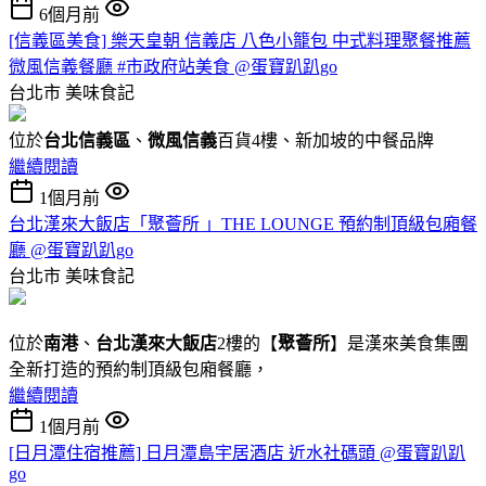
6個月前
[信義區美食] 樂天皇朝 信義店 八色小籠包 中式料理聚餐推薦
微風信義餐廳 #市政府站美食 @蛋寶趴趴go
台北市
美味食記
位於
台北信義區
、
微風信義
百貨4樓、新加坡的中餐品牌
繼續閱讀
1個月前
台北漢來大飯店「聚薈所 」THE LOUNGE 預約制頂級包廂餐
廳 @蛋寶趴趴go
台北市
美味食記
位於
南港
、
台北漢來大飯店
2樓的【
聚薈所
】是漢來美食集團
全新打造的預約制頂級包廂餐廳，
繼續閱讀
1個月前
[日月潭住宿推薦] 日月潭島宇居酒店 近水社碼頭 @蛋寶趴趴
go