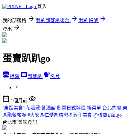
登入
我的部落格
我的部落格後台
我的帳號
登出
蛋寶趴趴go
相簿
部落格
名片
1個月前
[東區美食] 花酒蔵 餐酒館 創意日式料理 新菜單 台北約會 東
區聚餐餐廳 #大安區仁愛圓環忠孝敦化美食 @蛋寶趴趴go
台北市
美味食記