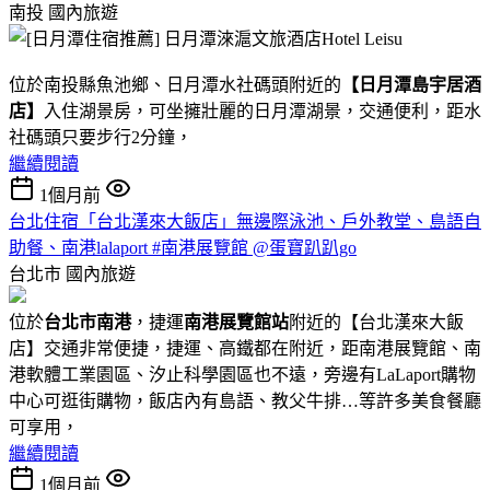
南投
國內旅遊
位於南投縣魚池鄉、日月潭水社碼頭附近的
【日月潭島宇居酒
店】
入住湖景房，可坐擁壯麗的日月潭湖景，交通便利，距水
社碼頭只要步行2分鐘，
繼續閱讀
1個月前
台北住宿「台北漢來大飯店」無邊際泳池、戶外教堂、島語自
助餐、南港lalaport #南港展覽館 @蛋寶趴趴go
台北市
國內旅遊
位於
台北市南港
，捷運
南港展覽館站
附近的【台北漢來大飯
店】交通非常便捷，捷運、高鐵都在附近，距南港展覽館、南
港軟體工業園區、汐止科學園區也不遠，旁邊有LaLaport購物
中心可逛街購物，飯店內有島語、教父牛排…等許多美食餐廳
可享用，
繼續閱讀
1個月前