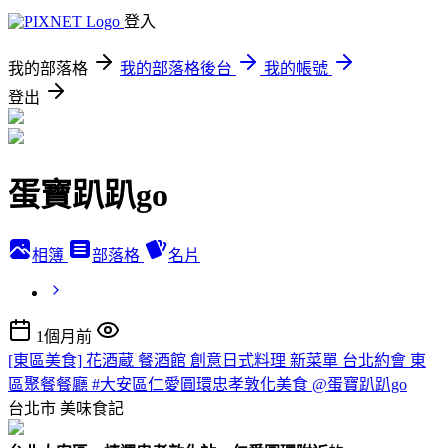
登入
我的部落格
我的部落格後台
我的帳號
登出
蛋寶趴趴go
相簿
部落格
名片
1個月前
[東區美食] 花酒蔵 餐酒館 創意日式料理 新菜單 台北約會 東
區聚餐餐廳 #大安區仁愛圓環忠孝敦化美食 @蛋寶趴趴go
台北市
美味食記