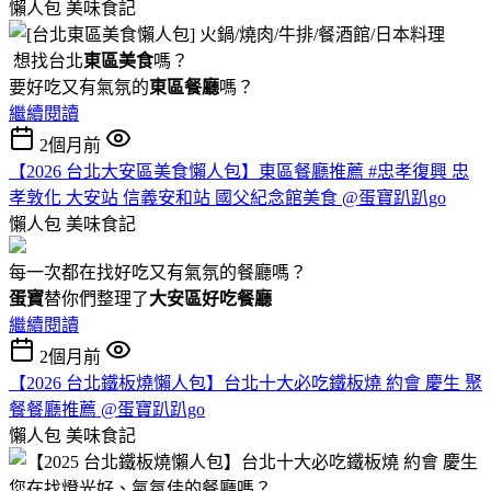
懶人包
美味食記
想找台北
東區美食
嗎？
要好吃又有氣氛的
東區餐廳
嗎？
繼續閱讀
2個月前
【2026 台北大安區美食懶人包】東區餐廳推薦 #忠孝復興 忠
孝敦化 大安站 信義安和站 國父紀念館美食 @蛋寶趴趴go
懶人包
美味食記
每一次都在找好吃又有氣氛的餐廳嗎？
蛋寶
替你們整理了
大安區好吃餐廳
繼續閱讀
2個月前
【2026 台北鐵板燒懶人包】台北十大必吃鐵板燒 約會 慶生 聚
餐餐廳推薦 @蛋寶趴趴go
懶人包
美味食記
您在找燈光好、氣氛佳的餐廳嗎？