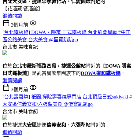
台北大安區、捷運忠孝敦化站、仁愛圓環附近
的
【花酒蔵 餐酒館】
繼續閱讀
3個月前
[台北鐵板燒] DOWA・隱寓 日式鐵板燒 台北約會餐廳 #中正
區公館美食 台大美食 @蛋寶趴趴go
台北市
美味食記
位於
台北市羅斯福路四段
，
捷運公館站
附近的【
DOWA 隱寓
日式鐵板燒
】是武賞餐飲集團旗下的
DOWA道和鐵板燒
，
繼續閱讀
3個月前
[台北壽喜燒] 祇園.禪院壽喜燒專門店 台北頂級日式sukiyaki #
大安區信義安和/六張犁美食 @蛋寶趴趴go
台北市
美味食記
位於捷運
大安區
捷運
信義安和
、
六張犁站
附近的
繼續閱讀