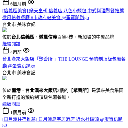
6個月前
[信義區美食] 樂天皇朝 信義店 八色小籠包 中式料理聚餐推薦
微風信義餐廳 #市政府站美食 @蛋寶趴趴go
台北市
美味食記
位於
台北信義區
、
微風信義
百貨4樓、新加坡的中餐品牌
繼續閱讀
4週前
台北漢來大飯店「聚薈所 」THE LOUNGE 預約制頂級包廂餐
廳 @蛋寶趴趴go
台北市
美味食記
位於
南港
、
台北漢來大飯店
2樓的【
聚薈所
】是漢來美食集團
全新打造的預約制頂級包廂餐廳，
繼續閱讀
1個月前
[日月潭住宿推薦] 日月潭島宇居酒店 近水社碼頭 @蛋寶趴趴
go