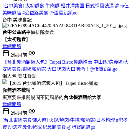
[台中美食] 太初麵食 牛肉麵 輕井澤集團 日式禪風裝潢 高cp值
美味麵店 #公益路美食 @蛋寶趴趴go
台中
美味食記
台中公益路
平價排隊美食
【
太初麵食
】
繼續閱讀
2個月前
【台北餐酒館懶人包】Taipei Bistro餐廳推薦 中山區/信義區/大
安區美食/東區餐酒館 大口吃肉大口喝酒！@蛋寶趴趴go
懶人包
美味食記
你
無酒不歡
嗎？
蛋寶要來推薦幾間不同風格的
台北
餐酒館
給大家
繼續閱讀
2個月前
[台北東區美食懶人包] 火鍋/燒肉/牛排/餐酒館/日本料理 #忠孝
復興/忠孝敦化/國父紀念館美食 @蛋寶趴趴go