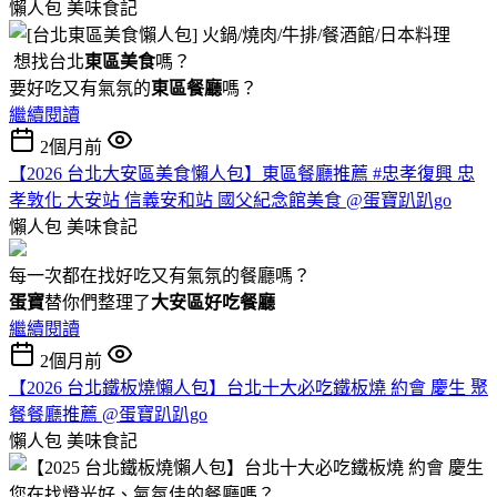
懶人包
美味食記
想找台北
東區美食
嗎？
要好吃又有氣氛的
東區餐廳
嗎？
繼續閱讀
2個月前
【2026 台北大安區美食懶人包】東區餐廳推薦 #忠孝復興 忠
孝敦化 大安站 信義安和站 國父紀念館美食 @蛋寶趴趴go
懶人包
美味食記
每一次都在找好吃又有氣氛的餐廳嗎？
蛋寶
替你們整理了
大安區好吃餐廳
繼續閱讀
2個月前
【2026 台北鐵板燒懶人包】台北十大必吃鐵板燒 約會 慶生 聚
餐餐廳推薦 @蛋寶趴趴go
懶人包
美味食記
您在找燈光好、氣氛佳的餐廳嗎？