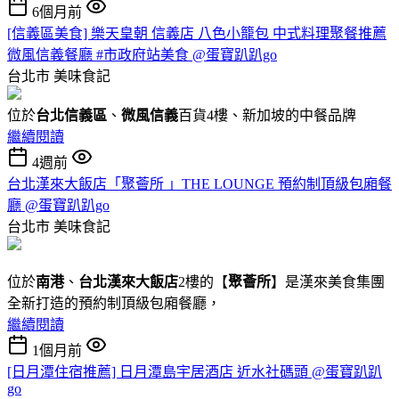
6個月前
[信義區美食] 樂天皇朝 信義店 八色小籠包 中式料理聚餐推薦
微風信義餐廳 #市政府站美食 @蛋寶趴趴go
台北市
美味食記
位於
台北信義區
、
微風信義
百貨4樓、新加坡的中餐品牌
繼續閱讀
4週前
台北漢來大飯店「聚薈所 」THE LOUNGE 預約制頂級包廂餐
廳 @蛋寶趴趴go
台北市
美味食記
位於
南港
、
台北漢來大飯店
2樓的【
聚薈所
】是漢來美食集團
全新打造的預約制頂級包廂餐廳，
繼續閱讀
1個月前
[日月潭住宿推薦] 日月潭島宇居酒店 近水社碼頭 @蛋寶趴趴
go