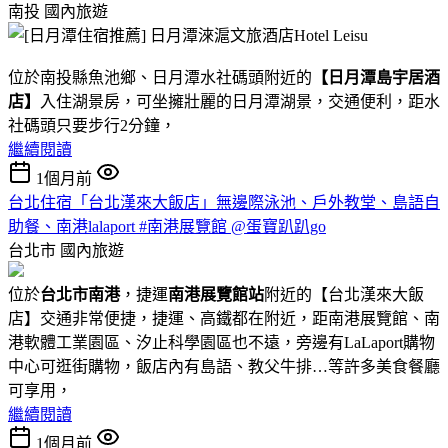
南投
國內旅遊
位於南投縣魚池鄉、日月潭水社碼頭附近的
【日月潭島宇居酒
店】
入住湖景房，可坐擁壯麗的日月潭湖景，交通便利，距水
社碼頭只要步行2分鐘，
繼續閱讀
1個月前
台北住宿「台北漢來大飯店」無邊際泳池、戶外教堂、島語自
助餐、南港lalaport #南港展覽館 @蛋寶趴趴go
台北市
國內旅遊
位於
台北市南港
，捷運
南港展覽館站
附近的【台北漢來大飯
店】交通非常便捷，捷運、高鐵都在附近，距南港展覽館、南
港軟體工業園區、汐止科學園區也不遠，旁邊有LaLaport購物
中心可逛街購物，飯店內有島語、教父牛排…等許多美食餐廳
可享用，
繼續閱讀
1個月前