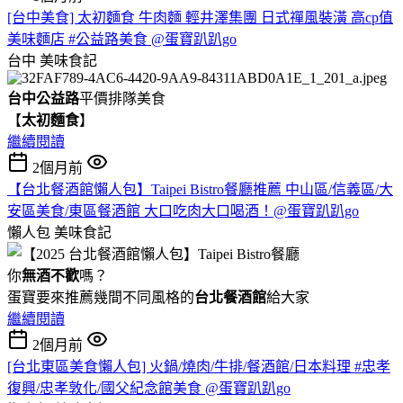
[台中美食] 太初麵食 牛肉麵 輕井澤集團 日式禪風裝潢 高cp值
美味麵店 #公益路美食 @蛋寶趴趴go
台中
美味食記
台中公益路
平價排隊美食
【
太初麵食
】
繼續閱讀
2個月前
【台北餐酒館懶人包】Taipei Bistro餐廳推薦 中山區/信義區/大
安區美食/東區餐酒館 大口吃肉大口喝酒！@蛋寶趴趴go
懶人包
美味食記
你
無酒不歡
嗎？
蛋寶要來推薦幾間不同風格的
台北
餐酒館
給大家
繼續閱讀
2個月前
[台北東區美食懶人包] 火鍋/燒肉/牛排/餐酒館/日本料理 #忠孝
復興/忠孝敦化/國父紀念館美食 @蛋寶趴趴go