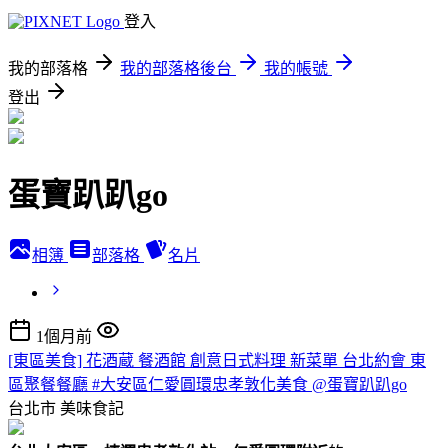
登入
我的部落格
我的部落格後台
我的帳號
登出
蛋寶趴趴go
相簿
部落格
名片
1個月前
[東區美食] 花酒蔵 餐酒館 創意日式料理 新菜單 台北約會 東
區聚餐餐廳 #大安區仁愛圓環忠孝敦化美食 @蛋寶趴趴go
台北市
美味食記