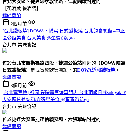
台北大安區、捷運忠孝敦化站、仁愛圓環附近
的
【花酒蔵 餐酒館】
繼續閱讀
2個月前
[台北鐵板燒] DOWA・隱寓 日式鐵板燒 台北約會餐廳 #中正
區公館美食 台大美食 @蛋寶趴趴go
台北市
美味食記
位於
台北市羅斯福路四段
，
捷運公館站
附近的【
DOWA 隱寓
日式鐵板燒
】是武賞餐飲集團旗下的
DOWA道和鐵板燒
，
繼續閱讀
3個月前
[台北壽喜燒] 祇園.禪院壽喜燒專門店 台北頂級日式sukiyaki #
大安區信義安和/六張犁美食 @蛋寶趴趴go
台北市
美味食記
位於捷運
大安區
捷運
信義安和
、
六張犁站
附近的
繼續閱讀