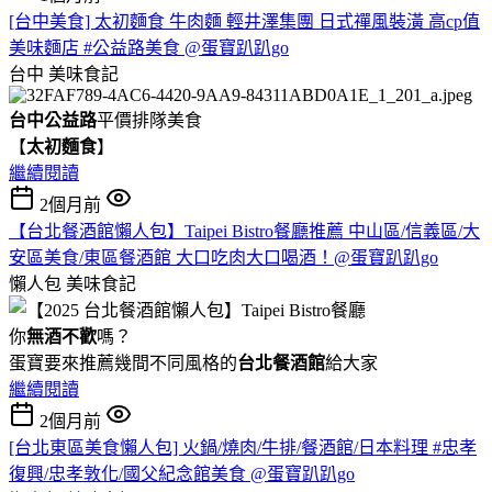
[台中美食] 太初麵食 牛肉麵 輕井澤集團 日式禪風裝潢 高cp值
美味麵店 #公益路美食 @蛋寶趴趴go
台中
美味食記
台中公益路
平價排隊美食
【
太初麵食
】
繼續閱讀
2個月前
【台北餐酒館懶人包】Taipei Bistro餐廳推薦 中山區/信義區/大
安區美食/東區餐酒館 大口吃肉大口喝酒！@蛋寶趴趴go
懶人包
美味食記
你
無酒不歡
嗎？
蛋寶要來推薦幾間不同風格的
台北
餐酒館
給大家
繼續閱讀
2個月前
[台北東區美食懶人包] 火鍋/燒肉/牛排/餐酒館/日本料理 #忠孝
復興/忠孝敦化/國父紀念館美食 @蛋寶趴趴go