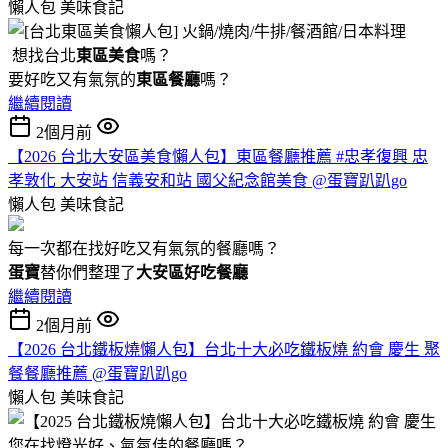
懶人包
美味食記
想找台北
東區美食
嗎？
要好吃又有氣氛的
東區餐廳
嗎？
繼續閱讀
2個月前
【2026 台北大安區美食懶人包】東區餐廳推薦 #忠孝復興 忠
孝敦化 大安站 信義安和站 國父紀念館美食 @蛋寶趴趴go
懶人包
美味食記
每一次都在找好吃又有氣氛的餐廳嗎？
蛋寶
替你們整理了
大安區好吃餐廳
繼續閱讀
2個月前
【2026 台北鐵板燒懶人包】台北十大必吃鐵板燒 約會 慶生 聚
餐餐廳推薦 @蛋寶趴趴go
懶人包
美味食記
您在找燈光好、氣氛佳的餐廳嗎？