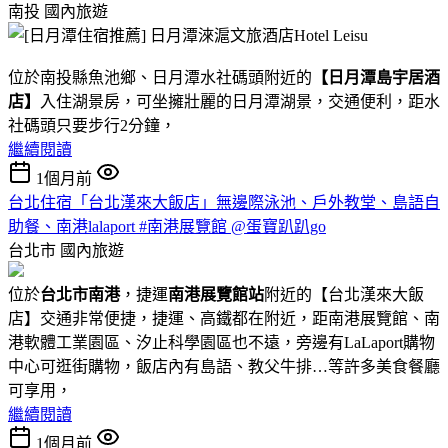
南投
國內旅遊
位於南投縣魚池鄉、日月潭水社碼頭附近的
【日月潭島宇居酒
店】
入住湖景房，可坐擁壯麗的日月潭湖景，交通便利，距水
社碼頭只要步行2分鐘，
繼續閱讀
1個月前
台北住宿「台北漢來大飯店」無邊際泳池、戶外教堂、島語自
助餐、南港lalaport #南港展覽館 @蛋寶趴趴go
台北市
國內旅遊
位於
台北市南港
，捷運
南港展覽館站
附近的【台北漢來大飯
店】交通非常便捷，捷運、高鐵都在附近，距南港展覽館、南
港軟體工業園區、汐止科學園區也不遠，旁邊有LaLaport購物
中心可逛街購物，飯店內有島語、教父牛排…等許多美食餐廳
可享用，
繼續閱讀
1個月前