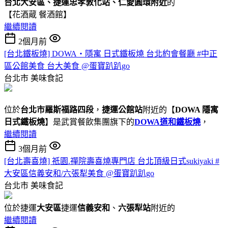
台北大安區、捷運忠孝敦化站、仁愛圓環附近
的
【花酒蔵 餐酒館】
繼續閱讀
2個月前
[台北鐵板燒] DOWA・隱寓 日式鐵板燒 台北約會餐廳 #中正
區公館美食 台大美食 @蛋寶趴趴go
台北市
美味食記
位於
台北市羅斯福路四段
，
捷運公館站
附近的【
DOWA 隱寓
日式鐵板燒
】是武賞餐飲集團旗下的
DOWA道和鐵板燒
，
繼續閱讀
3個月前
[台北壽喜燒] 祇園.禪院壽喜燒專門店 台北頂級日式sukiyaki #
大安區信義安和/六張犁美食 @蛋寶趴趴go
台北市
美味食記
位於捷運
大安區
捷運
信義安和
、
六張犁站
附近的
繼續閱讀