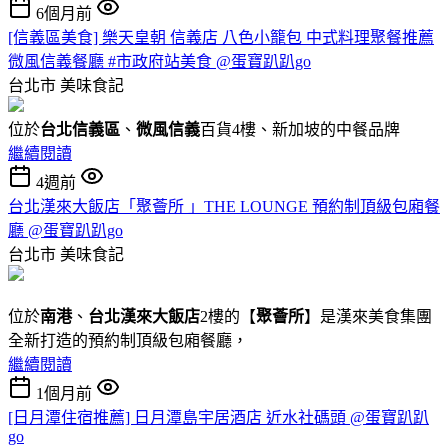
6個月前
[信義區美食] 樂天皇朝 信義店 八色小籠包 中式料理聚餐推薦
微風信義餐廳 #市政府站美食 @蛋寶趴趴go
台北市
美味食記
位於
台北信義區
、
微風信義
百貨4樓、新加坡的中餐品牌
繼續閱讀
4週前
台北漢來大飯店「聚薈所 」THE LOUNGE 預約制頂級包廂餐
廳 @蛋寶趴趴go
台北市
美味食記
位於
南港
、
台北漢來大飯店
2樓的【
聚薈所
】是漢來美食集團
全新打造的預約制頂級包廂餐廳，
繼續閱讀
1個月前
[日月潭住宿推薦] 日月潭島宇居酒店 近水社碼頭 @蛋寶趴趴
go