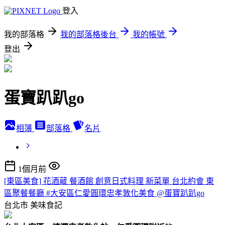
登入
我的部落格
我的部落格後台
我的帳號
登出
蛋寶趴趴go
相簿
部落格
名片
1個月前
[東區美食] 花酒蔵 餐酒館 創意日式料理 新菜單 台北約會 東
區聚餐餐廳 #大安區仁愛圓環忠孝敦化美食 @蛋寶趴趴go
台北市
美味食記