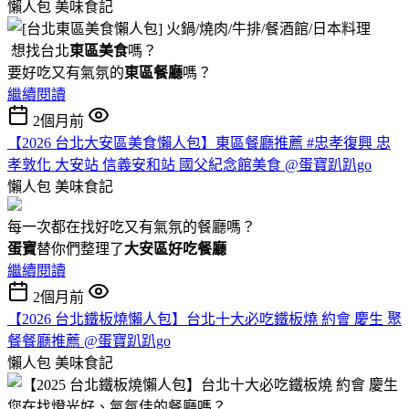
懶人包
美味食記
想找台北
東區美食
嗎？
要好吃又有氣氛的
東區餐廳
嗎？
繼續閱讀
2個月前
【2026 台北大安區美食懶人包】東區餐廳推薦 #忠孝復興 忠
孝敦化 大安站 信義安和站 國父紀念館美食 @蛋寶趴趴go
懶人包
美味食記
每一次都在找好吃又有氣氛的餐廳嗎？
蛋寶
替你們整理了
大安區好吃餐廳
繼續閱讀
2個月前
【2026 台北鐵板燒懶人包】台北十大必吃鐵板燒 約會 慶生 聚
餐餐廳推薦 @蛋寶趴趴go
懶人包
美味食記
您在找燈光好、氣氛佳的餐廳嗎？