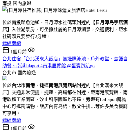
南投
國內旅遊
位於南投縣魚池鄉、日月潭水社碼頭附近的
【日月潭島宇居酒
店】
入住湖景房，可坐擁壯麗的日月潭湖景，交通便利，距水
社碼頭只要步行2分鐘，
繼續閱讀
1個月前
台北住宿「台北漢來大飯店」無邊際泳池、戶外教堂、島語自
助餐、南港lalaport #南港展覽館 @蛋寶趴趴go
台北市
國內旅遊
位於
台北市南港
，捷運
南港展覽館站
附近的【台北漢來大飯
店】交通非常便捷，捷運、高鐵都在附近，距南港展覽館、南
港軟體工業園區、汐止科學園區也不遠，旁邊有LaLaport購物
中心可逛街購物，飯店內有島語、教父牛排…等許多美食餐廳
可享用，
繼續閱讀
1個月前