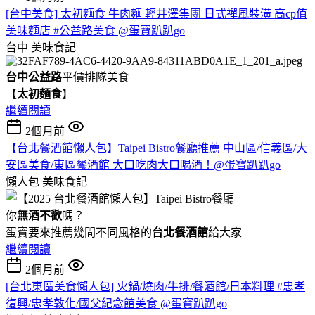
[台中美食] 太初麵食 牛肉麵 輕井澤集團 日式禪風裝潢 高cp值
美味麵店 #公益路美食 @蛋寶趴趴go
台中
美味食記
台中公益路
平價排隊美食
【
太初麵食
】
繼續閱讀
2個月前
【台北餐酒館懶人包】Taipei Bistro餐廳推薦 中山區/信義區/大
安區美食/東區餐酒館 大口吃肉大口喝酒！@蛋寶趴趴go
懶人包
美味食記
你
無酒不歡
嗎？
蛋寶要來推薦幾間不同風格的
台北
餐酒館
給大家
繼續閱讀
2個月前
[台北東區美食懶人包] 火鍋/燒肉/牛排/餐酒館/日本料理 #忠孝
復興/忠孝敦化/國父紀念館美食 @蛋寶趴趴go