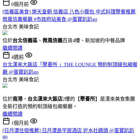
6個月前
[信義區美食] 樂天皇朝 信義店 八色小籠包 中式料理聚餐推薦
微風信義餐廳 #市政府站美食 @蛋寶趴趴go
台北市
美味食記
位於
台北信義區
、
微風信義
百貨4樓、新加坡的中餐品牌
繼續閱讀
4週前
台北漢來大飯店「聚薈所 」THE LOUNGE 預約制頂級包廂餐
廳 @蛋寶趴趴go
台北市
美味食記
位於
南港
、
台北漢來大飯店
2樓的【
聚薈所
】是漢來美食集團
全新打造的預約制頂級包廂餐廳，
繼續閱讀
1個月前
[日月潭住宿推薦] 日月潭島宇居酒店 近水社碼頭 @蛋寶趴趴
go