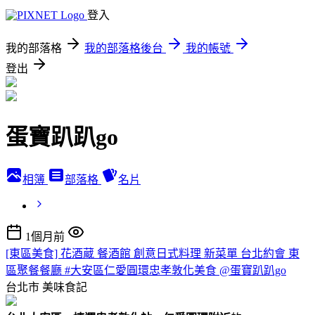
登入
我的部落格
我的部落格後台
我的帳號
登出
蛋寶趴趴go
相簿
部落格
名片
1個月前
[東區美食] 花酒蔵 餐酒館 創意日式料理 新菜單 台北約會 東
區聚餐餐廳 #大安區仁愛圓環忠孝敦化美食 @蛋寶趴趴go
台北市
美味食記