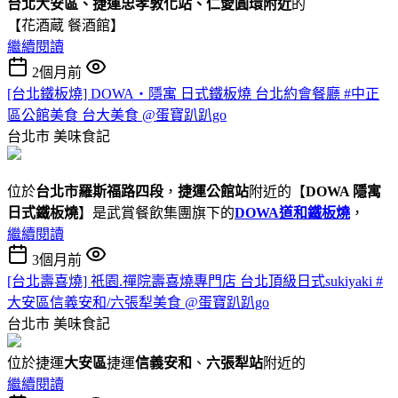
台北大安區、捷運忠孝敦化站、仁愛圓環附近
的
【花酒蔵 餐酒館】
繼續閱讀
2個月前
[台北鐵板燒] DOWA・隱寓 日式鐵板燒 台北約會餐廳 #中正
區公館美食 台大美食 @蛋寶趴趴go
台北市
美味食記
位於
台北市羅斯福路四段
，
捷運公館站
附近的【
DOWA 隱寓
日式鐵板燒
】是武賞餐飲集團旗下的
DOWA道和鐵板燒
，
繼續閱讀
3個月前
[台北壽喜燒] 祇園.禪院壽喜燒專門店 台北頂級日式sukiyaki #
大安區信義安和/六張犁美食 @蛋寶趴趴go
台北市
美味食記
位於捷運
大安區
捷運
信義安和
、
六張犁站
附近的
繼續閱讀