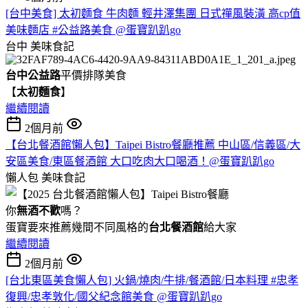
[台中美食] 太初麵食 牛肉麵 輕井澤集團 日式禪風裝潢 高cp值
美味麵店 #公益路美食 @蛋寶趴趴go
台中
美味食記
台中公益路
平價排隊美食
【
太初麵食
】
繼續閱讀
2個月前
【台北餐酒館懶人包】Taipei Bistro餐廳推薦 中山區/信義區/大
安區美食/東區餐酒館 大口吃肉大口喝酒！@蛋寶趴趴go
懶人包
美味食記
你
無酒不歡
嗎？
蛋寶要來推薦幾間不同風格的
台北
餐酒館
給大家
繼續閱讀
2個月前
[台北東區美食懶人包] 火鍋/燒肉/牛排/餐酒館/日本料理 #忠孝
復興/忠孝敦化/國父紀念館美食 @蛋寶趴趴go