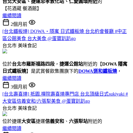
台北大安區、捷運忠孝敦化站、仁愛圓環附近
的
【花酒蔵 餐酒館】
繼續閱讀
2個月前
[台北鐵板燒] DOWA・隱寓 日式鐵板燒 台北約會餐廳 #中正
區公館美食 台大美食 @蛋寶趴趴go
台北市
美味食記
位於
台北市羅斯福路四段
，
捷運公館站
附近的【
DOWA 隱寓
日式鐵板燒
】是武賞餐飲集團旗下的
DOWA道和鐵板燒
，
繼續閱讀
3個月前
[台北壽喜燒] 祇園.禪院壽喜燒專門店 台北頂級日式sukiyaki #
大安區信義安和/六張犁美食 @蛋寶趴趴go
台北市
美味食記
位於捷運
大安區
捷運
信義安和
、
六張犁站
附近的
繼續閱讀