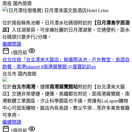
南投
國內旅遊
位於南投縣魚池鄉、日月潭水社碼頭附近的
【日月潭島宇居酒
店】
入住湖景房，可坐擁壯麗的日月潭湖景，交通便利，距水
社碼頭只要步行2分鐘，
繼續閱讀
1個月前
台北住宿「台北漢來大飯店」無邊際泳池、戶外教堂、島語自
助餐、南港lalaport #南港展覽館 @蛋寶趴趴go
台北市
國內旅遊
位於
台北市南港
，捷運
南港展覽館站
附近的【台北漢來大飯
店】交通非常便捷，捷運、高鐵都在附近，距南港展覽館、南
港軟體工業園區、汐止科學園區也不遠，旁邊有LaLaport購物
中心可逛街購物，飯店內有島語、教父牛排…等許多美食餐廳
可享用，
繼續閱讀
1個月前