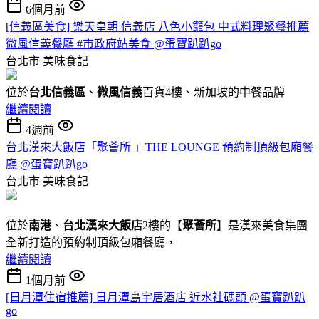
6個月前
[信義區美食] 樂天皇朝 信義店 八色小籠包 中式料理聚餐推薦
微風信義餐廳 #市政府站美食 @蛋寶趴趴go
台北市
美味食記
位於
台北信義區
、
微風信義
百貨4樓、新加坡的中餐品牌
繼續閱讀
4週前
台北漢來大飯店「聚薈所 」THE LOUNGE 預約制頂級包廂餐
廳 @蛋寶趴趴go
台北市
美味食記
位於
南港
、
台北漢來大飯店
2樓的【
聚薈所
】是漢來美食集團
全新打造的預約制頂級包廂餐廳，
繼續閱讀
1個月前
[日月潭住宿推薦] 日月潭島宇居酒店 近水社碼頭 @蛋寶趴趴
go