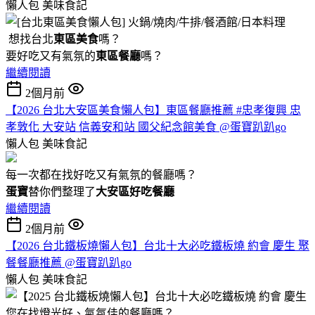
懶人包
美味食記
想找台北
東區美食
嗎？
要好吃又有氣氛的
東區餐廳
嗎？
繼續閱讀
2個月前
【2026 台北大安區美食懶人包】東區餐廳推薦 #忠孝復興 忠
孝敦化 大安站 信義安和站 國父紀念館美食 @蛋寶趴趴go
懶人包
美味食記
每一次都在找好吃又有氣氛的餐廳嗎？
蛋寶
替你們整理了
大安區好吃餐廳
繼續閱讀
2個月前
【2026 台北鐵板燒懶人包】台北十大必吃鐵板燒 約會 慶生 聚
餐餐廳推薦 @蛋寶趴趴go
懶人包
美味食記
您在找燈光好、氣氛佳的餐廳嗎？