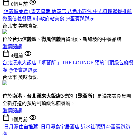
6個月前
[信義區美食] 樂天皇朝 信義店 八色小籠包 中式料理聚餐推薦
微風信義餐廳 #市政府站美食 @蛋寶趴趴go
台北市
美味食記
位於
台北信義區
、
微風信義
百貨4樓、新加坡的中餐品牌
繼續閱讀
4週前
台北漢來大飯店「聚薈所 」THE LOUNGE 預約制頂級包廂餐
廳 @蛋寶趴趴go
台北市
美味食記
位於
南港
、
台北漢來大飯店
2樓的【
聚薈所
】是漢來美食集團
全新打造的預約制頂級包廂餐廳，
繼續閱讀
1個月前
[日月潭住宿推薦] 日月潭島宇居酒店 近水社碼頭 @蛋寶趴趴
go