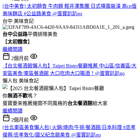
[台中美食] 太初麵食 牛肉麵 輕井澤集團 日式禪風裝潢 高cp值
美味麵店 #公益路美食 @蛋寶趴趴go
台中
美味食記
台中公益路
平價排隊美食
【
太初麵食
】
繼續閱讀
2個月前
【台北餐酒館懶人包】Taipei Bistro餐廳推薦 中山區/信義區/大
安區美食/東區餐酒館 大口吃肉大口喝酒！@蛋寶趴趴go
懶人包
美味食記
你
無酒不歡
嗎？
蛋寶要來推薦幾間不同風格的
台北
餐酒館
給大家
繼續閱讀
2個月前
[台北東區美食懶人包] 火鍋/燒肉/牛排/餐酒館/日本料理 #忠孝
復興/忠孝敦化/國父紀念館美食 @蛋寶趴趴go