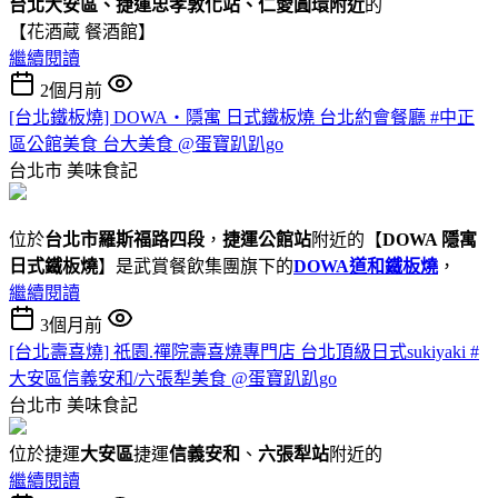
台北大安區、捷運忠孝敦化站、仁愛圓環附近
的
【花酒蔵 餐酒館】
繼續閱讀
2個月前
[台北鐵板燒] DOWA・隱寓 日式鐵板燒 台北約會餐廳 #中正
區公館美食 台大美食 @蛋寶趴趴go
台北市
美味食記
位於
台北市羅斯福路四段
，
捷運公館站
附近的【
DOWA 隱寓
日式鐵板燒
】是武賞餐飲集團旗下的
DOWA道和鐵板燒
，
繼續閱讀
3個月前
[台北壽喜燒] 祇園.禪院壽喜燒專門店 台北頂級日式sukiyaki #
大安區信義安和/六張犁美食 @蛋寶趴趴go
台北市
美味食記
位於捷運
大安區
捷運
信義安和
、
六張犁站
附近的
繼續閱讀