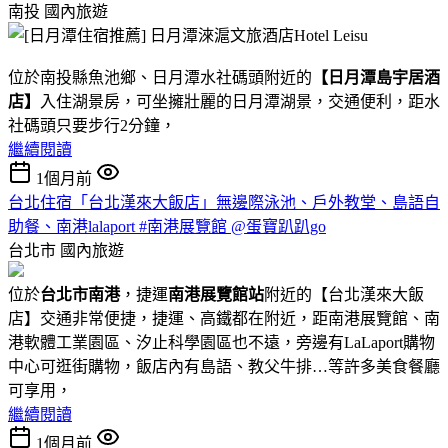
南投
國內旅遊
位於南投縣魚池鄉、日月潭水社碼頭附近的
【日月潭島宇居酒
店】
入住湖景房，可坐擁壯麗的日月潭湖景，交通便利，距水
社碼頭只要步行2分鐘，
繼續閱讀
1個月前
台北住宿「台北漢來大飯店」無邊際泳池、戶外教堂、島語自
助餐、南港lalaport #南港展覽館 @蛋寶趴趴go
台北市
國內旅遊
位於
台北市南港
，捷運
南港展覽館站
附近的【台北漢來大飯
店】交通非常便捷，捷運、高鐵都在附近，距南港展覽館、南
港軟體工業園區、汐止科學園區也不遠，旁邊有LaLaport購物
中心可逛街購物，飯店內有島語、教父牛排…等許多美食餐廳
可享用，
繼續閱讀
1個月前