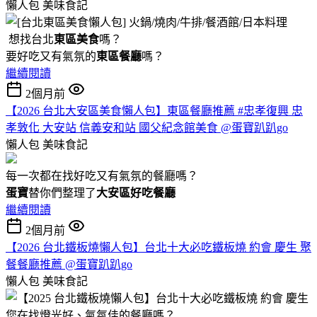
懶人包
美味食記
想找台北
東區美食
嗎？
要好吃又有氣氛的
東區餐廳
嗎？
繼續閱讀
2個月前
【2026 台北大安區美食懶人包】東區餐廳推薦 #忠孝復興 忠
孝敦化 大安站 信義安和站 國父紀念館美食 @蛋寶趴趴go
懶人包
美味食記
每一次都在找好吃又有氣氛的餐廳嗎？
蛋寶
替你們整理了
大安區好吃餐廳
繼續閱讀
2個月前
【2026 台北鐵板燒懶人包】台北十大必吃鐵板燒 約會 慶生 聚
餐餐廳推薦 @蛋寶趴趴go
懶人包
美味食記
您在找燈光好、氣氛佳的餐廳嗎？