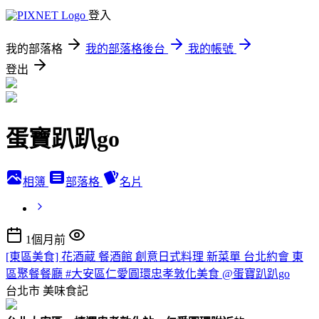
登入
我的部落格
我的部落格後台
我的帳號
登出
蛋寶趴趴go
相簿
部落格
名片
1個月前
[東區美食] 花酒蔵 餐酒館 創意日式料理 新菜單 台北約會 東
區聚餐餐廳 #大安區仁愛圓環忠孝敦化美食 @蛋寶趴趴go
台北市
美味食記