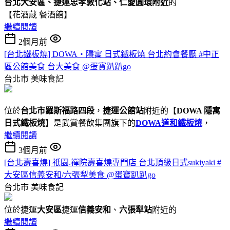
台北大安區、捷運忠孝敦化站、仁愛圓環附近
的
【花酒蔵 餐酒館】
繼續閱讀
2個月前
[台北鐵板燒] DOWA・隱寓 日式鐵板燒 台北約會餐廳 #中正
區公館美食 台大美食 @蛋寶趴趴go
台北市
美味食記
位於
台北市羅斯福路四段
，
捷運公館站
附近的【
DOWA 隱寓
日式鐵板燒
】是武賞餐飲集團旗下的
DOWA道和鐵板燒
，
繼續閱讀
3個月前
[台北壽喜燒] 祇園.禪院壽喜燒專門店 台北頂級日式sukiyaki #
大安區信義安和/六張犁美食 @蛋寶趴趴go
台北市
美味食記
位於捷運
大安區
捷運
信義安和
、
六張犁站
附近的
繼續閱讀