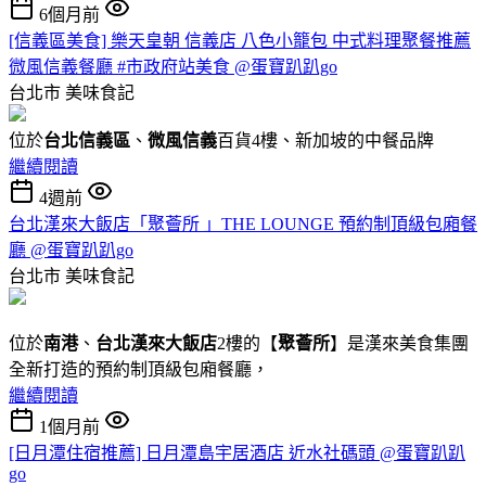
6個月前
[信義區美食] 樂天皇朝 信義店 八色小籠包 中式料理聚餐推薦
微風信義餐廳 #市政府站美食 @蛋寶趴趴go
台北市
美味食記
位於
台北信義區
、
微風信義
百貨4樓、新加坡的中餐品牌
繼續閱讀
4週前
台北漢來大飯店「聚薈所 」THE LOUNGE 預約制頂級包廂餐
廳 @蛋寶趴趴go
台北市
美味食記
位於
南港
、
台北漢來大飯店
2樓的【
聚薈所
】是漢來美食集團
全新打造的預約制頂級包廂餐廳，
繼續閱讀
1個月前
[日月潭住宿推薦] 日月潭島宇居酒店 近水社碼頭 @蛋寶趴趴
go