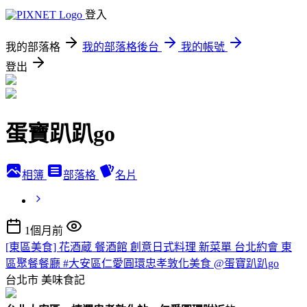
登入
我的部落格
我的部落格後台
我的帳號
登出
蛋寶趴趴go
相簿
部落格
名片
1個月前
[東區美食] 花酒蔵 餐酒館 創意日式料理 新菜單 台北約會 東
區聚餐餐廳 #大安區仁愛圓環忠孝敦化美食 @蛋寶趴趴go
台北市
美味食記