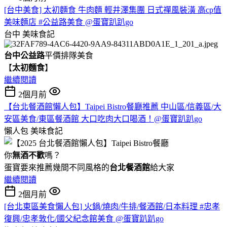
[台中美食] 太初麵食 牛肉麵 輕井澤集團 日式禪風裝潢 高cp值
美味麵店 #公益路美食 @蛋寶趴趴go
台中
美味食記
台中公益路
平價排隊美食
【
太初麵食
】
繼續閱讀
2個月前
【台北餐酒館懶人包】Taipei Bistro餐廳推薦 中山區/信義區/大
安區美食/東區餐酒館 大口吃肉大口喝酒！@蛋寶趴趴go
懶人包
美味食記
你
無酒不歡
嗎？
蛋寶要來推薦幾間不同風格的
台北
餐酒館
給大家
繼續閱讀
2個月前
[台北東區美食懶人包] 火鍋/燒肉/牛排/餐酒館/日本料理 #忠孝
復興/忠孝敦化/國父紀念館美食 @蛋寶趴趴go