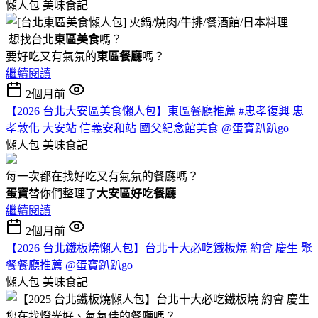
懶人包
美味食記
想找台北
東區美食
嗎？
要好吃又有氣氛的
東區餐廳
嗎？
繼續閱讀
2個月前
【2026 台北大安區美食懶人包】東區餐廳推薦 #忠孝復興 忠
孝敦化 大安站 信義安和站 國父紀念館美食 @蛋寶趴趴go
懶人包
美味食記
每一次都在找好吃又有氣氛的餐廳嗎？
蛋寶
替你們整理了
大安區好吃餐廳
繼續閱讀
2個月前
【2026 台北鐵板燒懶人包】台北十大必吃鐵板燒 約會 慶生 聚
餐餐廳推薦 @蛋寶趴趴go
懶人包
美味食記
您在找燈光好、氣氛佳的餐廳嗎？