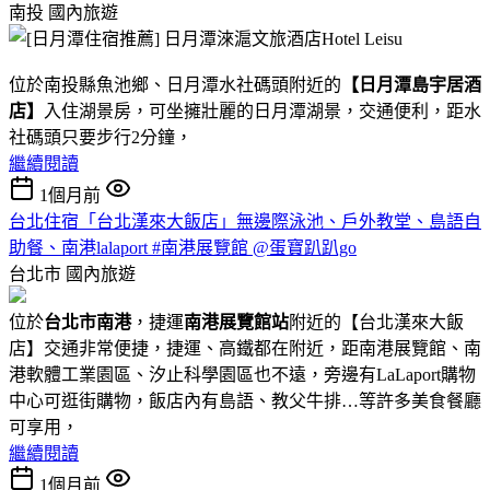
南投
國內旅遊
位於南投縣魚池鄉、日月潭水社碼頭附近的
【日月潭島宇居酒
店】
入住湖景房，可坐擁壯麗的日月潭湖景，交通便利，距水
社碼頭只要步行2分鐘，
繼續閱讀
1個月前
台北住宿「台北漢來大飯店」無邊際泳池、戶外教堂、島語自
助餐、南港lalaport #南港展覽館 @蛋寶趴趴go
台北市
國內旅遊
位於
台北市南港
，捷運
南港展覽館站
附近的【台北漢來大飯
店】交通非常便捷，捷運、高鐵都在附近，距南港展覽館、南
港軟體工業園區、汐止科學園區也不遠，旁邊有LaLaport購物
中心可逛街購物，飯店內有島語、教父牛排…等許多美食餐廳
可享用，
繼續閱讀
1個月前