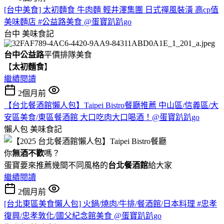
[台中美食] 太初麵食 牛肉麵 輕井澤集團 日式禪風裝潢 高cp值
美味麵店 #公益路美食 @蛋寶趴趴go
台中
美味食記
台中公益路
平價排隊美食
【
太初麵食
】
繼續閱讀
2個月前
【台北餐酒館懶人包】Taipei Bistro餐廳推薦 中山區/信義區/大
安區美食/東區餐酒館 大口吃肉大口喝酒！@蛋寶趴趴go
懶人包
美味食記
你
無酒不歡
嗎？
蛋寶要來推薦幾間不同風格的
台北
餐酒館
給大家
繼續閱讀
2個月前
[台北東區美食懶人包] 火鍋/燒肉/牛排/餐酒館/日本料理 #忠孝
復興/忠孝敦化/國父紀念館美食 @蛋寶趴趴go