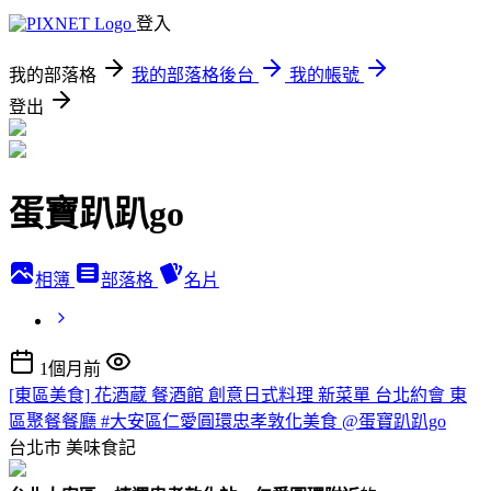
登入
我的部落格
我的部落格後台
我的帳號
登出
蛋寶趴趴go
相簿
部落格
名片
1個月前
[東區美食] 花酒蔵 餐酒館 創意日式料理 新菜單 台北約會 東
區聚餐餐廳 #大安區仁愛圓環忠孝敦化美食 @蛋寶趴趴go
台北市
美味食記