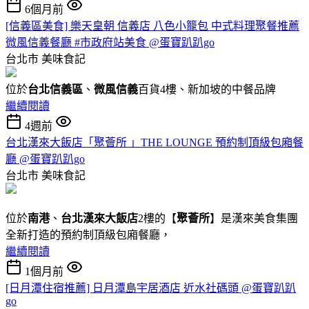
6個月前
[信義區美食] 樂天皇朝 信義店 八色小籠包 中式料理聚餐推薦
微風信義餐廳 #市政府站美食 @蛋寶趴趴go
台北市
美味食記
位於
台北信義區
、
微風信義
百貨4樓、新加坡的中餐品牌
繼續閱讀
4週前
台北漢來大飯店「聚薈所 」THE LOUNGE 預約制頂級包廂餐
廳 @蛋寶趴趴go
台北市
美味食記
位於
南港
、
台北漢來大飯店
2樓的【
聚薈所
】是漢來美食集團
全新打造的預約制頂級包廂餐廳，
繼續閱讀
1個月前
[日月潭住宿推薦] 日月潭島宇居酒店 近水社碼頭 @蛋寶趴趴
go