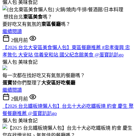
懶人包
美味食記
想找台北
東區美食
嗎？
要好吃又有氣氛的
東區餐廳
嗎？
繼續閱讀
2個月前
【2026 台北大安區美食懶人包】東區餐廳推薦 #忠孝復興 忠
孝敦化 大安站 信義安和站 國父紀念館美食 @蛋寶趴趴go
懶人包
美味食記
每一次都在找好吃又有氣氛的餐廳嗎？
蛋寶
替你們整理了
大安區好吃餐廳
繼續閱讀
2個月前
【2026 台北鐵板燒懶人包】台北十大必吃鐵板燒 約會 慶生 聚
餐餐廳推薦 @蛋寶趴趴go
懶人包
美味食記
您在找燈光好、氣氛佳的餐廳嗎？