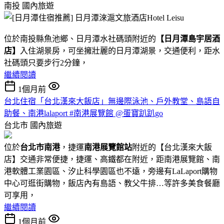
南投
國內旅遊
位於南投縣魚池鄉、日月潭水社碼頭附近的
【日月潭島宇居酒
店】
入住湖景房，可坐擁壯麗的日月潭湖景，交通便利，距水
社碼頭只要步行2分鐘，
繼續閱讀
1個月前
台北住宿「台北漢來大飯店」無邊際泳池、戶外教堂、島語自
助餐、南港lalaport #南港展覽館 @蛋寶趴趴go
台北市
國內旅遊
位於
台北市南港
，捷運
南港展覽館站
附近的【台北漢來大飯
店】交通非常便捷，捷運、高鐵都在附近，距南港展覽館、南
港軟體工業園區、汐止科學園區也不遠，旁邊有LaLaport購物
中心可逛街購物，飯店內有島語、教父牛排…等許多美食餐廳
可享用，
繼續閱讀
1個月前