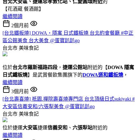
台北大安區、捷運忠孝敦化站、仁愛圓環附近
的
【花酒蔵 餐酒館】
繼續閱讀
2個月前
[台北鐵板燒] DOWA・隱寓 日式鐵板燒 台北約會餐廳 #中正
區公館美食 台大美食 @蛋寶趴趴go
台北市
美味食記
位於
台北市羅斯福路四段
，
捷運公館站
附近的【
DOWA 隱寓
日式鐵板燒
】是武賞餐飲集團旗下的
DOWA道和鐵板燒
，
繼續閱讀
3個月前
[台北壽喜燒] 祇園.禪院壽喜燒專門店 台北頂級日式sukiyaki #
大安區信義安和/六張犁美食 @蛋寶趴趴go
台北市
美味食記
位於捷運
大安區
捷運
信義安和
、
六張犁站
附近的
繼續閱讀