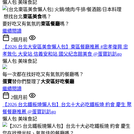
懶人包
美味食記
想找台北
東區美食
嗎？
要好吃又有氣氛的
東區餐廳
嗎？
繼續閱讀
2個月前
【2026 台北大安區美食懶人包】東區餐廳推薦 #忠孝復興 忠
孝敦化 大安站 信義安和站 國父紀念館美食 @蛋寶趴趴go
懶人包
美味食記
每一次都在找好吃又有氣氛的餐廳嗎？
蛋寶
替你們整理了
大安區好吃餐廳
繼續閱讀
2個月前
【2026 台北鐵板燒懶人包】台北十大必吃鐵板燒 約會 慶生 聚
餐餐廳推薦 @蛋寶趴趴go
懶人包
美味食記
您在找燈光好、氣氛佳的餐廳嗎？