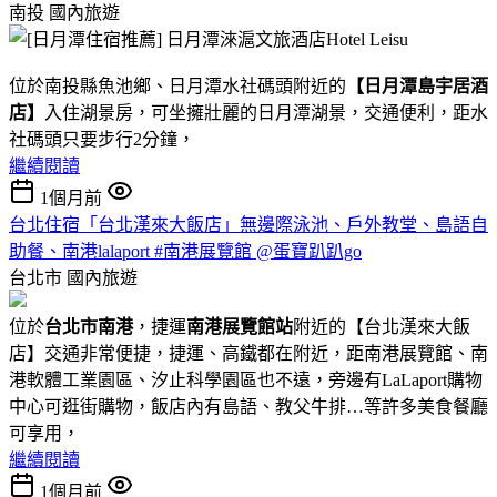
南投
國內旅遊
位於南投縣魚池鄉、日月潭水社碼頭附近的
【日月潭島宇居酒
店】
入住湖景房，可坐擁壯麗的日月潭湖景，交通便利，距水
社碼頭只要步行2分鐘，
繼續閱讀
1個月前
台北住宿「台北漢來大飯店」無邊際泳池、戶外教堂、島語自
助餐、南港lalaport #南港展覽館 @蛋寶趴趴go
台北市
國內旅遊
位於
台北市南港
，捷運
南港展覽館站
附近的【台北漢來大飯
店】交通非常便捷，捷運、高鐵都在附近，距南港展覽館、南
港軟體工業園區、汐止科學園區也不遠，旁邊有LaLaport購物
中心可逛街購物，飯店內有島語、教父牛排…等許多美食餐廳
可享用，
繼續閱讀
1個月前