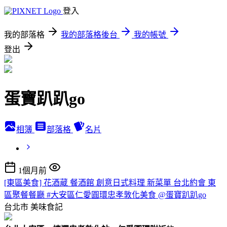
登入
我的部落格
我的部落格後台
我的帳號
登出
蛋寶趴趴go
相簿
部落格
名片
1個月前
[東區美食] 花酒蔵 餐酒館 創意日式料理 新菜單 台北約會 東
區聚餐餐廳 #大安區仁愛圓環忠孝敦化美食 @蛋寶趴趴go
台北市
美味食記