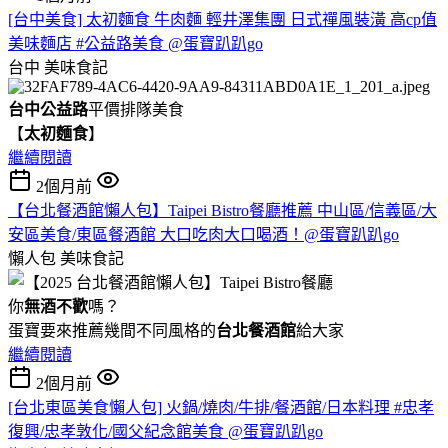
[台中美食] 太初麵食 牛肉麵 輕井澤集團 日式禪風裝潢 高cp值
美味麵店 #公益路美食 @蛋寶趴趴go
台中
美味食記
台中公益路
平價排隊美食
【
太初麵食
】
繼續閱讀
2個月前
【台北餐酒館懶人包】Taipei Bistro餐廳推薦 中山區/信義區/大
安區美食/東區餐酒館 大口吃肉大口喝酒！@蛋寶趴趴go
懶人包
美味食記
你
無酒不歡
嗎？
蛋寶要來推薦幾間不同風格的
台北
餐酒館
給大家
繼續閱讀
2個月前
[台北東區美食懶人包] 火鍋/燒肉/牛排/餐酒館/日本料理 #忠孝
復興/忠孝敦化/國父紀念館美食 @蛋寶趴趴go