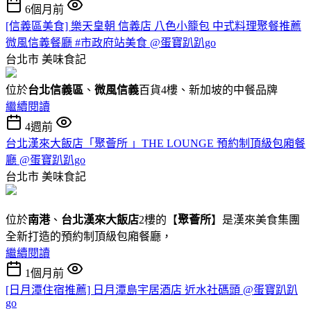
6個月前
[信義區美食] 樂天皇朝 信義店 八色小籠包 中式料理聚餐推薦
微風信義餐廳 #市政府站美食 @蛋寶趴趴go
台北市
美味食記
位於
台北信義區
、
微風信義
百貨4樓、新加坡的中餐品牌
繼續閱讀
4週前
台北漢來大飯店「聚薈所 」THE LOUNGE 預約制頂級包廂餐
廳 @蛋寶趴趴go
台北市
美味食記
位於
南港
、
台北漢來大飯店
2樓的【
聚薈所
】是漢來美食集團
全新打造的預約制頂級包廂餐廳，
繼續閱讀
1個月前
[日月潭住宿推薦] 日月潭島宇居酒店 近水社碼頭 @蛋寶趴趴
go