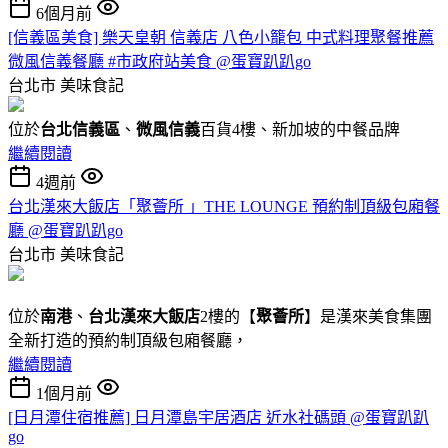
6個月前
[信義區美食] 樂天皇朝 信義店 八色小籠包 中式料理聚餐推薦
微風信義餐廳 #市政府站美食 @蛋寶趴趴go
台北市
美味食記
位於
台北信義區
、
微風信義
百貨4樓、新加坡的中餐品牌
繼續閱讀
4週前
台北漢來大飯店「聚薈所 」THE LOUNGE 預約制頂級包廂餐
廳 @蛋寶趴趴go
台北市
美味食記
位於
南港
、
台北漢來大飯店
2樓的【
聚薈所
】是漢來美食集團
全新打造的預約制頂級包廂餐廳，
繼續閱讀
1個月前
[日月潭住宿推薦] 日月潭島宇居酒店 近水社碼頭 @蛋寶趴趴
go