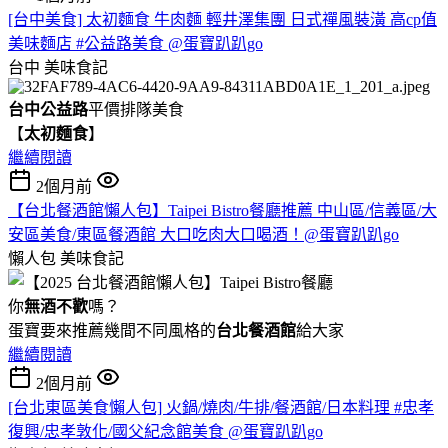
[台中美食] 太初麵食 牛肉麵 輕井澤集團 日式禪風裝潢 高cp值
美味麵店 #公益路美食 @蛋寶趴趴go
台中
美味食記
台中公益路
平價排隊美食
【
太初麵食
】
繼續閱讀
2個月前
【台北餐酒館懶人包】Taipei Bistro餐廳推薦 中山區/信義區/大
安區美食/東區餐酒館 大口吃肉大口喝酒！@蛋寶趴趴go
懶人包
美味食記
你
無酒不歡
嗎？
蛋寶要來推薦幾間不同風格的
台北
餐酒館
給大家
繼續閱讀
2個月前
[台北東區美食懶人包] 火鍋/燒肉/牛排/餐酒館/日本料理 #忠孝
復興/忠孝敦化/國父紀念館美食 @蛋寶趴趴go