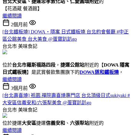
台北大安區、捷運忠孝敦化站、仁愛圓環附近
的
【花酒蔵 餐酒館】
繼續閱讀
2個月前
[台北鐵板燒] DOWA・隱寓 日式鐵板燒 台北約會餐廳 #中正
區公館美食 台大美食 @蛋寶趴趴go
台北市
美味食記
位於
台北市羅斯福路四段
，
捷運公館站
附近的【
DOWA 隱寓
日式鐵板燒
】是武賞餐飲集團旗下的
DOWA道和鐵板燒
，
繼續閱讀
3個月前
[台北壽喜燒] 祇園.禪院壽喜燒專門店 台北頂級日式sukiyaki #
大安區信義安和/六張犁美食 @蛋寶趴趴go
台北市
美味食記
位於捷運
大安區
捷運
信義安和
、
六張犁站
附近的
繼續閱讀