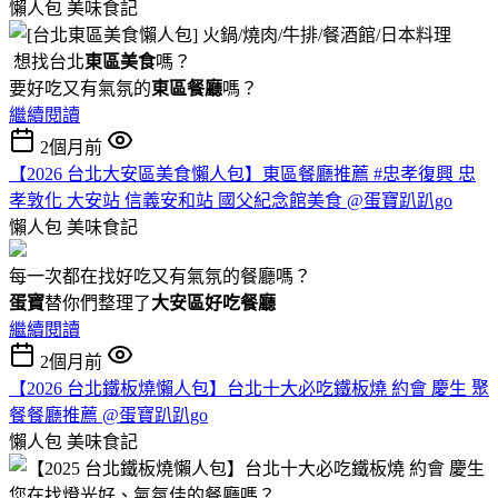
懶人包
美味食記
想找台北
東區美食
嗎？
要好吃又有氣氛的
東區餐廳
嗎？
繼續閱讀
2個月前
【2026 台北大安區美食懶人包】東區餐廳推薦 #忠孝復興 忠
孝敦化 大安站 信義安和站 國父紀念館美食 @蛋寶趴趴go
懶人包
美味食記
每一次都在找好吃又有氣氛的餐廳嗎？
蛋寶
替你們整理了
大安區好吃餐廳
繼續閱讀
2個月前
【2026 台北鐵板燒懶人包】台北十大必吃鐵板燒 約會 慶生 聚
餐餐廳推薦 @蛋寶趴趴go
懶人包
美味食記
您在找燈光好、氣氛佳的餐廳嗎？