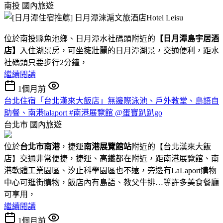
南投
國內旅遊
位於南投縣魚池鄉、日月潭水社碼頭附近的
【日月潭島宇居酒
店】
入住湖景房，可坐擁壯麗的日月潭湖景，交通便利，距水
社碼頭只要步行2分鐘，
繼續閱讀
1個月前
台北住宿「台北漢來大飯店」無邊際泳池、戶外教堂、島語自
助餐、南港lalaport #南港展覽館 @蛋寶趴趴go
台北市
國內旅遊
位於
台北市南港
，捷運
南港展覽館站
附近的【台北漢來大飯
店】交通非常便捷，捷運、高鐵都在附近，距南港展覽館、南
港軟體工業園區、汐止科學園區也不遠，旁邊有LaLaport購物
中心可逛街購物，飯店內有島語、教父牛排…等許多美食餐廳
可享用，
繼續閱讀
1個月前