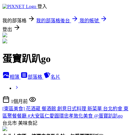
登入
我的部落格
我的部落格後台
我的帳號
登出
蛋寶趴趴go
相簿
部落格
名片
1個月前
[東區美食] 花酒蔵 餐酒館 創意日式料理 新菜單 台北約會 東
區聚餐餐廳 #大安區仁愛圓環忠孝敦化美食 @蛋寶趴趴go
台北市
美味食記