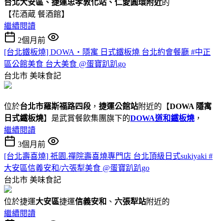
台北大安區、捷運忠孝敦化站、仁愛圓環附近
的
【花酒蔵 餐酒館】
繼續閱讀
2個月前
[台北鐵板燒] DOWA・隱寓 日式鐵板燒 台北約會餐廳 #中正
區公館美食 台大美食 @蛋寶趴趴go
台北市
美味食記
位於
台北市羅斯福路四段
，
捷運公館站
附近的【
DOWA 隱寓
日式鐵板燒
】是武賞餐飲集團旗下的
DOWA道和鐵板燒
，
繼續閱讀
3個月前
[台北壽喜燒] 祇園.禪院壽喜燒專門店 台北頂級日式sukiyaki #
大安區信義安和/六張犁美食 @蛋寶趴趴go
台北市
美味食記
位於捷運
大安區
捷運
信義安和
、
六張犁站
附近的
繼續閱讀