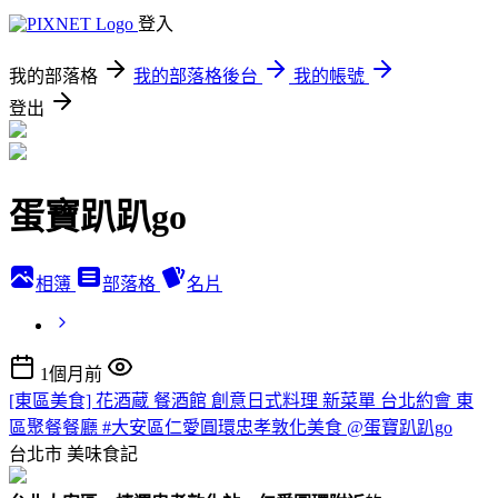
登入
我的部落格
我的部落格後台
我的帳號
登出
蛋寶趴趴go
相簿
部落格
名片
1個月前
[東區美食] 花酒蔵 餐酒館 創意日式料理 新菜單 台北約會 東
區聚餐餐廳 #大安區仁愛圓環忠孝敦化美食 @蛋寶趴趴go
台北市
美味食記