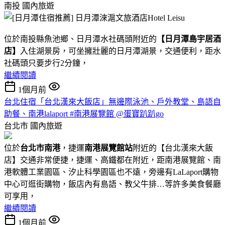
南投
國內旅遊
位於南投縣魚池鄉、日月潭水社碼頭附近的
【日月潭島宇居酒
店】
入住湖景房，可坐擁壯麗的日月潭湖景，交通便利，距水
社碼頭只要步行2分鐘，
繼續閱讀
1個月前
台北住宿「台北漢來大飯店」無邊際泳池、戶外教堂、島語自
助餐、南港lalaport #南港展覽館 @蛋寶趴趴go
台北市
國內旅遊
位於
台北市南港
，捷運
南港展覽館站
附近的【台北漢來大飯
店】交通非常便捷，捷運、高鐵都在附近，距南港展覽館、南
港軟體工業園區、汐止科學園區也不遠，旁邊有LaLaport購物
中心可逛街購物，飯店內有島語、教父牛排…等許多美食餐廳
可享用，
繼續閱讀
1個月前