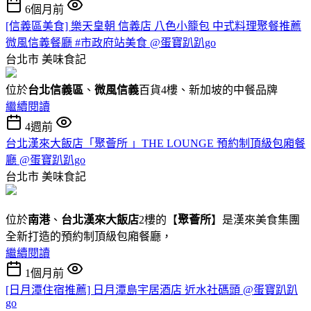
6個月前
[信義區美食] 樂天皇朝 信義店 八色小籠包 中式料理聚餐推薦
微風信義餐廳 #市政府站美食 @蛋寶趴趴go
台北市
美味食記
位於
台北信義區
、
微風信義
百貨4樓、新加坡的中餐品牌
繼續閱讀
4週前
台北漢來大飯店「聚薈所 」THE LOUNGE 預約制頂級包廂餐
廳 @蛋寶趴趴go
台北市
美味食記
位於
南港
、
台北漢來大飯店
2樓的【
聚薈所
】是漢來美食集團
全新打造的預約制頂級包廂餐廳，
繼續閱讀
1個月前
[日月潭住宿推薦] 日月潭島宇居酒店 近水社碼頭 @蛋寶趴趴
go