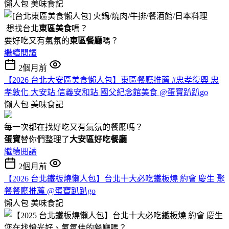
懶人包
美味食記
想找台北
東區美食
嗎？
要好吃又有氣氛的
東區餐廳
嗎？
繼續閱讀
2個月前
【2026 台北大安區美食懶人包】東區餐廳推薦 #忠孝復興 忠
孝敦化 大安站 信義安和站 國父紀念館美食 @蛋寶趴趴go
懶人包
美味食記
每一次都在找好吃又有氣氛的餐廳嗎？
蛋寶
替你們整理了
大安區好吃餐廳
繼續閱讀
2個月前
【2026 台北鐵板燒懶人包】台北十大必吃鐵板燒 約會 慶生 聚
餐餐廳推薦 @蛋寶趴趴go
懶人包
美味食記
您在找燈光好、氣氛佳的餐廳嗎？