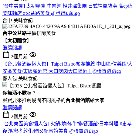
[台中美食] 太初麵食 牛肉麵 輕井澤集團 日式禪風裝潢 高cp值
美味麵店 #公益路美食 @蛋寶趴趴go
台中
美味食記
台中公益路
平價排隊美食
【
太初麵食
】
繼續閱讀
2個月前
【台北餐酒館懶人包】Taipei Bistro餐廳推薦 中山區/信義區/大
安區美食/東區餐酒館 大口吃肉大口喝酒！@蛋寶趴趴go
懶人包
美味食記
你
無酒不歡
嗎？
蛋寶要來推薦幾間不同風格的
台北
餐酒館
給大家
繼續閱讀
2個月前
[台北東區美食懶人包] 火鍋/燒肉/牛排/餐酒館/日本料理 #忠孝
復興/忠孝敦化/國父紀念館美食 @蛋寶趴趴go