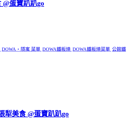
 @蛋寶趴趴go
燒
DOWA・隱寓 菜單
DOWA鐵板燒
DOWA鐵板燒菜單
公館鐵
六張犁美食 @蛋寶趴趴go