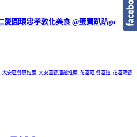
區仁愛圓環忠孝敦化美食 @蛋寶趴趴go
館
大安區餐廳推薦
大安區餐酒館推薦
花酒蔵 餐酒館
花酒蔵餐