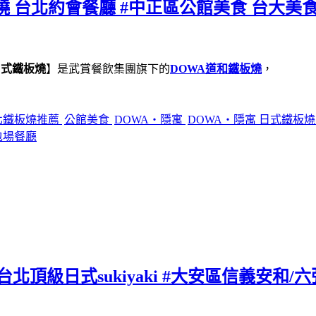
燒 台北約會餐廳 #中正區公館美食 台大美食
日式鐵板燒
】是武賞餐飲集團旗下的
DOWA道和鐵板燒
，
北鐵板燒推薦
公館美食
DOWA・隱寓
DOWA・隱寓 日式鐵板
包場餐廳
北頂級日式sukiyaki #大安區信義安和/