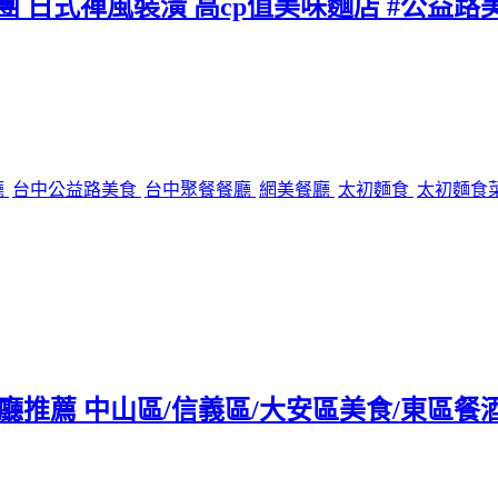
團 日式禪風裝潢 高cp值美味麵店 #公益路
廳
台中公益路美食
台中聚餐餐廳
網美餐廳
太初麵食
太初麵食
tro餐廳推薦 中山區/信義區/大安區美食/東