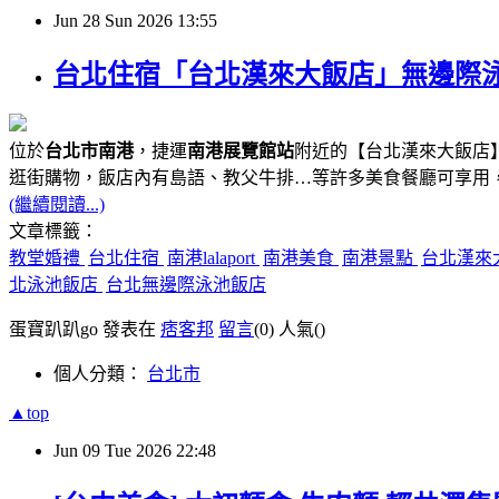
Jun
28
Sun
2026
13:55
台北住宿「台北漢來大飯店」無邊際泳池、
位於
台北市南港
，捷運
南港展覽館站
附近的【台北漢來大飯店】
逛街購物，飯店內有島語、教父牛排…等許多美食餐廳可享用
(繼續閱讀...)
文章標籤：
教堂婚禮
台北住宿
南港lalaport
南港美食
南港景點
台北漢來
北泳池飯店
台北無邊際泳池飯店
蛋寶趴趴go 發表在
痞客邦
留言
(0)
人氣(
)
個人分類：
台北市
▲top
Jun
09
Tue
2026
22:48