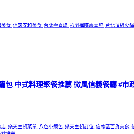
犁美食
信義安和美食
台北壽喜燒
祇園禪院壽喜燒
台北頂級火
小籠包 中式料理聚餐推薦 微風信義餐廳 #市
義店
樂天皇朝菜單
八色小籠色
樂天皇朝訂位
信義區百貨美食
必點推薦