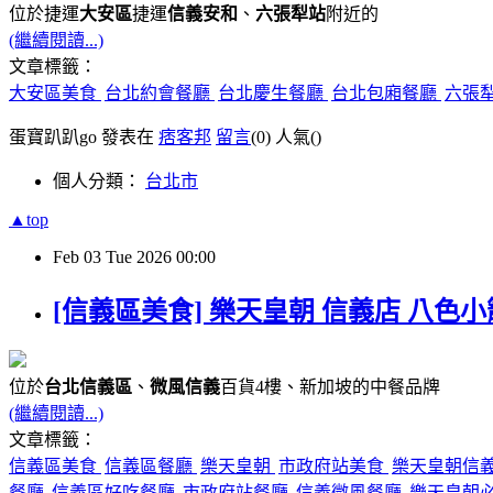
位於捷運
大安區
捷運
信義安和
、
六張犁站
附近的
(繼續閱讀...)
文章標籤：
大安區美食
台北約會餐廳
台北慶生餐廳
台北包廂餐廳
六張
蛋寶趴趴go 發表在
痞客邦
留言
(0)
人氣(
)
個人分類：
台北市
▲top
Feb
03
Tue
2026
00:00
[信義區美食] 樂天皇朝 信義店 八色
位於
台北信義區
、
微風信義
百貨4樓、新加坡的中餐品牌
(繼續閱讀...)
文章標籤：
信義區美食
信義區餐廳
樂天皇朝
市政府站美食
樂天皇朝信
餐廳
信義區好吃餐廳
市政府站餐廳
信義微風餐廳
樂天皇朝