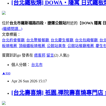
[台北鐵板燒] DOWA・隱寓 日式鐵板
位於
台北市羅斯福路四段
，
捷運公館站
附近的【
DOWA 隱寓 
(繼續閱讀...)
文章標籤：
台北約會餐廳
台北聚餐餐廳
台北慶生餐廳
台北包廂餐廳
台
板燒推薦
頂級鐵板燒推薦
公館站美食
公館站餐廳推薦
慶生
蛋寶趴趴go 發表在
痞客邦
留言
(2)
人氣(
)
個人分類：
台北市
▲top
Apr
26
Sun
2026
15:17
[台北壽喜燒] 祇園.禪院壽喜燒專門店 台