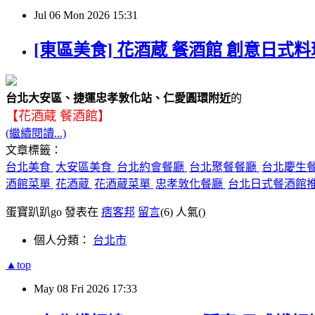
Jul
06
Mon
2026
15:31
[東區美食] 花酒蔵 餐酒館 創意日式
台北大安區、捷運忠孝敦化站、仁愛圓環附近
的
【花酒蔵 餐酒館】
(繼續閱讀...)
文章標籤：
台北美食
大安區美食
台北約會餐廳
台北聚餐餐廳
台北慶生
酒館菜單
花酒蔵
花酒蔵菜單
忠孝敦化餐廳
台北日式餐酒館
蛋寶趴趴go 發表在
痞客邦
留言
(6)
人氣(
)
個人分類：
台北市
▲top
May
08
Fri
2026
17:33