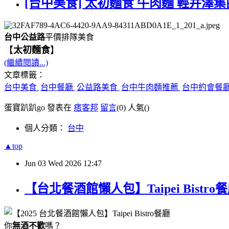
[台中美食] 太初麵食 牛肉麵 輕井澤集
台中公益路
平價排隊美食
【
太初麵食
】
(繼續閱讀...)
文章標籤：
台中美食
台中餐廳
公益路美食
台中牛肉麵推薦
台中約會餐
蛋寶趴趴go 發表在
痞客邦
留言
(0)
人氣(
)
個人分類：
台中
▲top
Jun
03
Wed
2026
12:47
【台北餐酒館懶人包】Taipei Bis
你
無酒不歡
嗎？