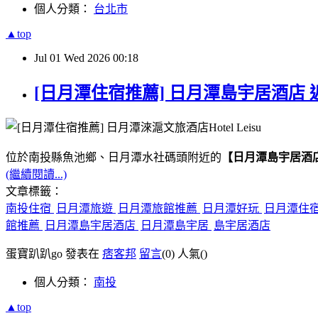
個人分類：
台北市
▲top
Jul
01
Wed
2026
00:18
[日月潭住宿推薦] 日月潭島宇居酒店 
位於南投縣魚池鄉、日月潭水社碼頭附近的
【日月潭島宇居酒
(繼續閱讀...)
文章標籤：
南投住宿
日月潭旅遊
日月潭旅館推薦
日月潭好玩
日月潭住
館推薦
日月潭島宇居酒店
日月潭島宇居
島宇居酒店
蛋寶趴趴go 發表在
痞客邦
留言
(0)
人氣(
)
個人分類：
南投
▲top