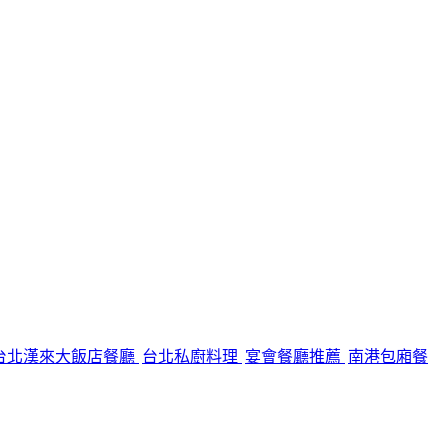
台北漢來大飯店餐廳
台北私廚料理
宴會餐廳推薦
南港包廂餐