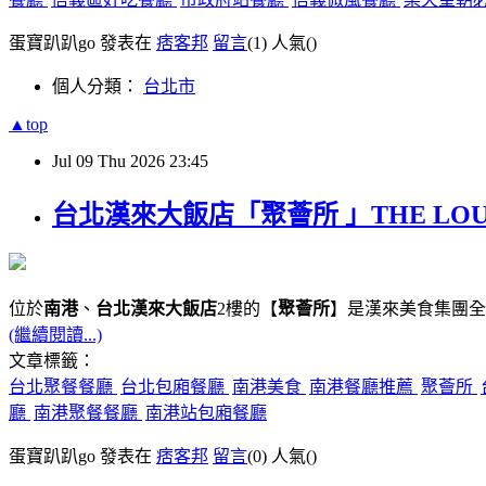
蛋寶趴趴go 發表在
痞客邦
留言
(1)
人氣(
)
個人分類：
台北市
▲top
Jul
09
Thu
2026
23:45
台北漢來大飯店「聚薈所 」THE LO
位於
南港
、
台北漢來大飯店
2樓的【
聚薈所
】是漢來美食集團全
(繼續閱讀...)
文章標籤：
台北聚餐餐廳
台北包廂餐廳
南港美食
南港餐廳推薦
聚薈所
廳
南港聚餐餐廳
南港站包廂餐廳
蛋寶趴趴go 發表在
痞客邦
留言
(0)
人氣(
)