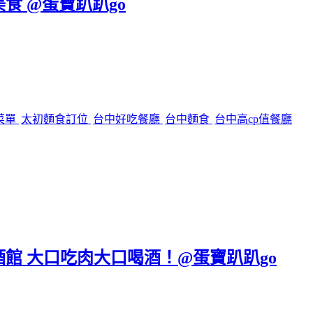
美食 @蛋寶趴趴go
菜單
太初麵食訂位
台中好吃餐廳
台中麵食
台中高cp值餐廳
區餐酒館 大口吃肉大口喝酒！@蛋寶趴趴go