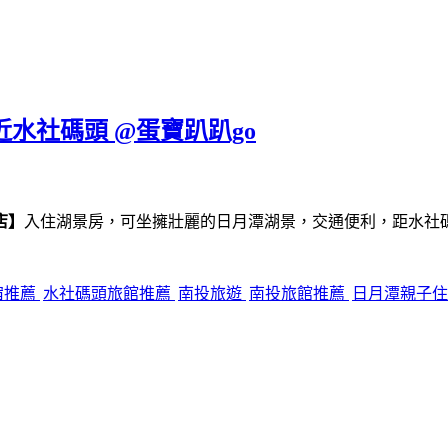
近水社碼頭 @蛋寶趴趴go
店】
入住湖景房，可坐擁壯麗的日月潭湖景，交通便利，距水社
宿推薦
水社碼頭旅館推薦
南投旅遊
南投旅館推薦
日月潭親子