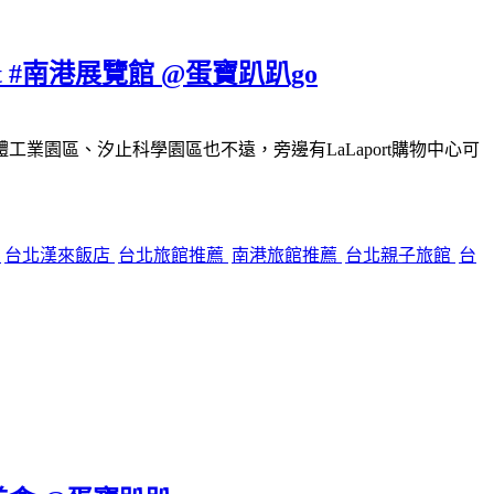
#南港展覽館 @蛋寶趴趴go
園區、汐止科學園區也不遠，旁邊有LaLaport購物中心可
餐
台北漢來飯店
台北旅館推薦
南港旅館推薦
台北親子旅館
台