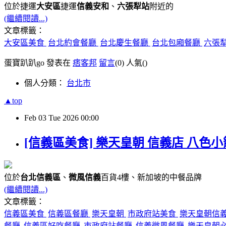
位於捷運
大安區
捷運
信義安和
、
六張犁站
附近的
(繼續閱讀...)
文章標籤：
大安區美食
台北約會餐廳
台北慶生餐廳
台北包廂餐廳
六張
蛋寶趴趴go 發表在
痞客邦
留言
(0)
人氣(
)
個人分類：
台北市
▲top
Feb
03
Tue
2026
00:00
[信義區美食] 樂天皇朝 信義店 八色
位於
台北信義區
、
微風信義
百貨4樓、新加坡的中餐品牌
(繼續閱讀...)
文章標籤：
信義區美食
信義區餐廳
樂天皇朝
市政府站美食
樂天皇朝信
餐廳
信義區好吃餐廳
市政府站餐廳
信義微風餐廳
樂天皇朝