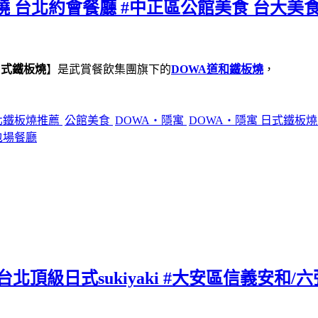
燒 台北約會餐廳 #中正區公館美食 台大美食
日式鐵板燒
】是武賞餐飲集團旗下的
DOWA道和鐵板燒
，
北鐵板燒推薦
公館美食
DOWA・隱寓
DOWA・隱寓 日式鐵板
包場餐廳
北頂級日式sukiyaki #大安區信義安和/