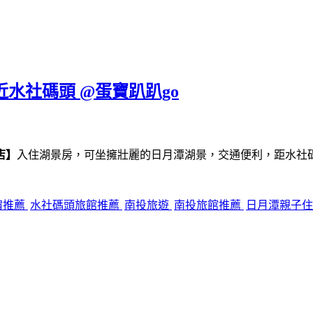
近水社碼頭 @蛋寶趴趴go
店】
入住湖景房，可坐擁壯麗的日月潭湖景，交通便利，距水社
宿推薦
水社碼頭旅館推薦
南投旅遊
南投旅館推薦
日月潭親子