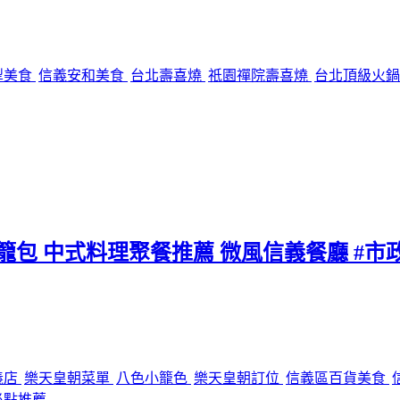
犁美食
信義安和美食
台北壽喜燒
祇園禪院壽喜燒
台北頂級火
小籠包 中式料理聚餐推薦 微風信義餐廳 #市
義店
樂天皇朝菜單
八色小籠色
樂天皇朝訂位
信義區百貨美食
必點推薦