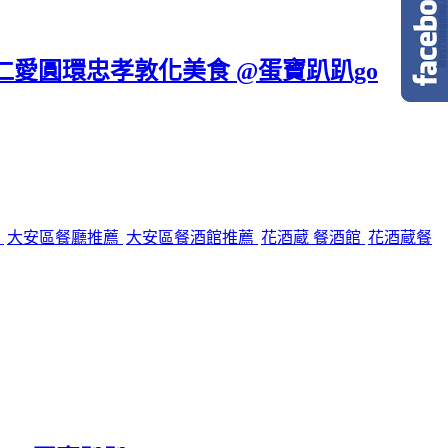
區仁愛圓環忠孝敦化美食 @蛋寶趴趴go
館
大安區餐廳推薦
大安區餐酒館推薦
花酒蔵 餐酒館
花酒蔵餐