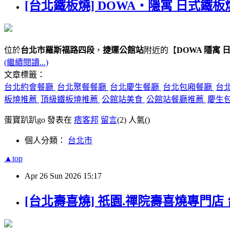
[台北鐵板燒] DOWA・隱寓 日式鐵板
位於
台北市羅斯福路四段
，
捷運公館站
附近的【
DOWA 隱寓 
(繼續閱讀...)
文章標籤：
台北約會餐廳
台北聚餐餐廳
台北慶生餐廳
台北包廂餐廳
台
板燒推薦
頂級鐵板燒推薦
公館站美食
公館站餐廳推薦
慶生
蛋寶趴趴go 發表在
痞客邦
留言
(2)
人氣(
)
個人分類：
台北市
▲top
Apr
26
Sun
2026
15:17
[台北壽喜燒] 祇園.禪院壽喜燒專門店 台