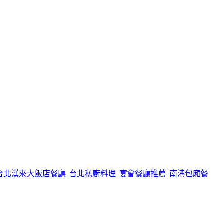
台北漢來大飯店餐廳
台北私廚料理
宴會餐廳推薦
南港包廂餐