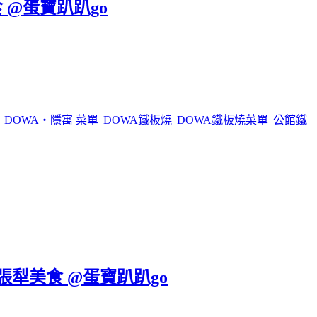
 @蛋寶趴趴go
燒
DOWA・隱寓 菜單
DOWA鐵板燒
DOWA鐵板燒菜單
公館鐵
六張犁美食 @蛋寶趴趴go