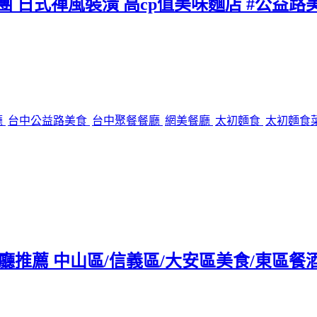
團 日式禪風裝潢 高cp值美味麵店 #公益路
廳
台中公益路美食
台中聚餐餐廳
網美餐廳
太初麵食
太初麵食
tro餐廳推薦 中山區/信義區/大安區美食/東