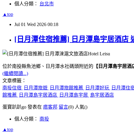
個人分類：
台北市
▲top
Jul
01
Wed
2026
00:18
[日月潭住宿推薦] 日月潭島宇居酒店 
位於南投縣魚池鄉、日月潭水社碼頭附近的
【日月潭島宇居酒
(繼續閱讀...)
文章標籤：
南投住宿
日月潭旅遊
日月潭旅館推薦
日月潭好玩
日月潭住
館推薦
日月潭島宇居酒店
日月潭島宇居
島宇居酒店
蛋寶趴趴go 發表在
痞客邦
留言
(0)
人氣(
)
個人分類：
南投
▲top