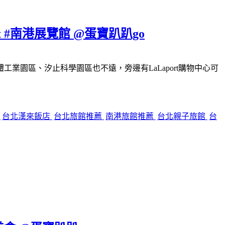
#南港展覽館 @蛋寶趴趴go
園區、汐止科學園區也不遠，旁邊有LaLaport購物中心可
餐
台北漢來飯店
台北旅館推薦
南港旅館推薦
台北親子旅館
台