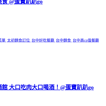
美食 @蛋寶趴趴go
菜單
太初麵食訂位
台中好吃餐廳
台中麵食
台中高cp值餐廳
區餐酒館 大口吃肉大口喝酒！@蛋寶趴趴go