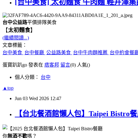
[台中美食] 太初麵食 牛肉麵 輕井澤集
台中公益路
平價排隊美食
【
太初麵食
】
(繼續閱讀...)
文章標籤：
台中美食
台中餐廳
公益路美食
台中牛肉麵推薦
台中約會餐
蛋寶趴趴go 發表在
痞客邦
留言
(0)
人氣(
)
個人分類：
台中
▲top
Jun
03
Wed
2026
12:47
【台北餐酒館懶人包】Taipei Bis
你
無酒不歡
嗎？