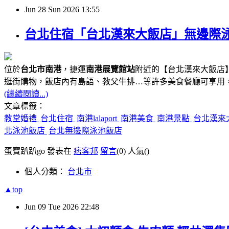
Jun
28
Sun
2026
13:55
台北住宿「台北漢來大飯店」無邊際泳池、
位於
台北市南港
，捷運
南港展覽館站
附近的【台北漢來大飯店】
逛街購物，飯店內有島語、教父牛排…等許多美食餐廳可享用
(繼續閱讀...)
文章標籤：
教堂婚禮
台北住宿
南港lalaport
南港美食
南港景點
台北漢來
北泳池飯店
台北無邊際泳池飯店
蛋寶趴趴go 發表在
痞客邦
留言
(0)
人氣(
)
個人分類：
台北市
▲top
Jun
09
Tue
2026
22:48