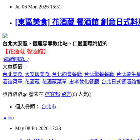
Jul
06
Mon
2026
15:31
[東區美食] 花酒蔵 餐酒館 創意日式
台北大安區、捷運忠孝敦化站、仁愛圓環附近
的
【花酒蔵 餐酒館】
(繼續閱讀...)
文章標籤：
台北美食
大安區美食
台北約會餐廳
台北聚餐餐廳
台北慶生
酒館菜單
花酒蔵
花酒蔵菜單
忠孝敦化餐廳
台北日式餐酒館
蛋寶趴趴go 發表在
痞客邦
留言
(6)
人氣(
)
個人分類：
台北市
▲top
May
08
Fri
2026
17:33