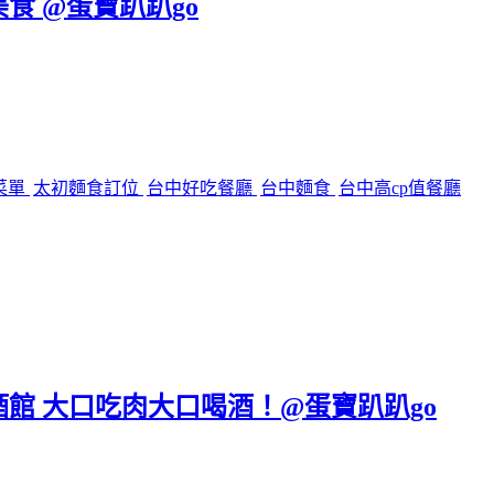
美食 @蛋寶趴趴go
菜單
太初麵食訂位
台中好吃餐廳
台中麵食
台中高cp值餐廳
區餐酒館 大口吃肉大口喝酒！@蛋寶趴趴go