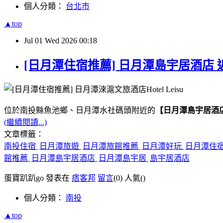
個人分類：
台北市
▲top
Jul
01
Wed
2026
00:18
[日月潭住宿推薦] 日月潭島宇居酒店 
位於南投縣魚池鄉、日月潭水社碼頭附近的
【日月潭島宇居酒
(繼續閱讀...)
文章標籤：
南投住宿
日月潭旅遊
日月潭旅館推薦
日月潭好玩
日月潭住
館推薦
日月潭島宇居酒店
日月潭島宇居
島宇居酒店
蛋寶趴趴go 發表在
痞客邦
留言
(0)
人氣(
)
個人分類：
南投
▲top