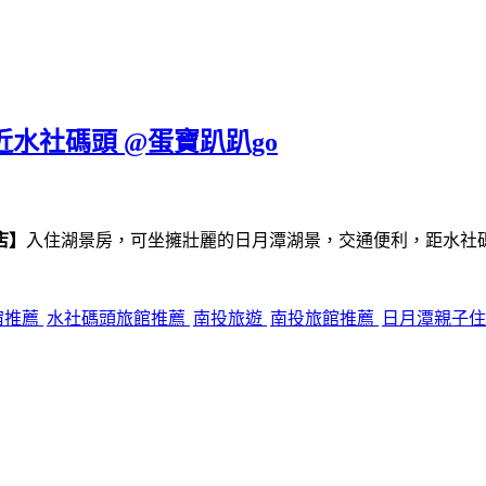
近水社碼頭 @蛋寶趴趴go
店】
入住湖景房，可坐擁壯麗的日月潭湖景，交通便利，距水社
宿推薦
水社碼頭旅館推薦
南投旅遊
南投旅館推薦
日月潭親子