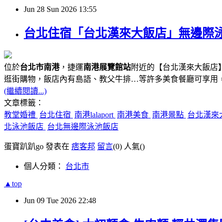
Jun
28
Sun
2026
13:55
台北住宿「台北漢來大飯店」無邊際泳池、
位於
台北市南港
，捷運
南港展覽館站
附近的【台北漢來大飯店】
逛街購物，飯店內有島語、教父牛排…等許多美食餐廳可享用
(繼續閱讀...)
文章標籤：
教堂婚禮
台北住宿
南港lalaport
南港美食
南港景點
台北漢來
北泳池飯店
台北無邊際泳池飯店
蛋寶趴趴go 發表在
痞客邦
留言
(0)
人氣(
)
個人分類：
台北市
▲top
Jun
09
Tue
2026
22:48