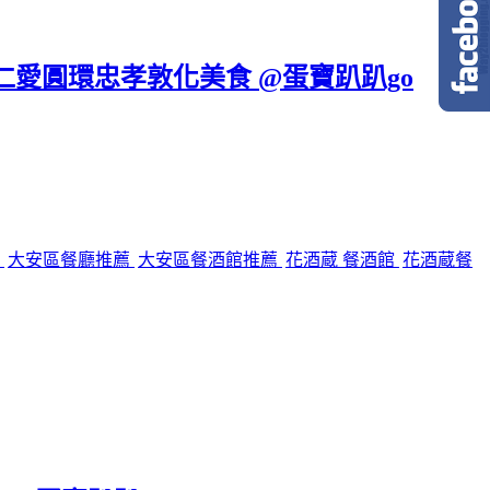
區仁愛圓環忠孝敦化美食 @蛋寶趴趴go
館
大安區餐廳推薦
大安區餐酒館推薦
花酒蔵 餐酒館
花酒蔵餐