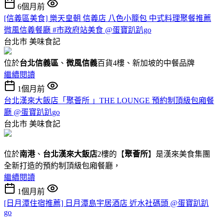
6個月前
[信義區美食] 樂天皇朝 信義店 八色小籠包 中式料理聚餐推薦
微風信義餐廳 #市政府站美食 @蛋寶趴趴go
台北市
美味食記
位於
台北信義區
、
微風信義
百貨4樓、新加坡的中餐品牌
繼續閱讀
1個月前
台北漢來大飯店「聚薈所 」THE LOUNGE 預約制頂級包廂餐
廳 @蛋寶趴趴go
台北市
美味食記
位於
南港
、
台北漢來大飯店
2樓的【
聚薈所
】是漢來美食集團
全新打造的預約制頂級包廂餐廳，
繼續閱讀
1個月前
[日月潭住宿推薦] 日月潭島宇居酒店 近水社碼頭 @蛋寶趴趴
go