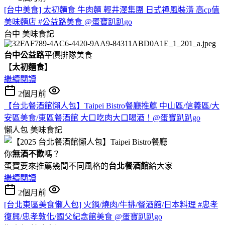
[台中美食] 太初麵食 牛肉麵 輕井澤集團 日式禪風裝潢 高cp值
美味麵店 #公益路美食 @蛋寶趴趴go
台中
美味食記
台中公益路
平價排隊美食
【
太初麵食
】
繼續閱讀
2個月前
【台北餐酒館懶人包】Taipei Bistro餐廳推薦 中山區/信義區/大
安區美食/東區餐酒館 大口吃肉大口喝酒！@蛋寶趴趴go
懶人包
美味食記
你
無酒不歡
嗎？
蛋寶要來推薦幾間不同風格的
台北
餐酒館
給大家
繼續閱讀
2個月前
[台北東區美食懶人包] 火鍋/燒肉/牛排/餐酒館/日本料理 #忠孝
復興/忠孝敦化/國父紀念館美食 @蛋寶趴趴go