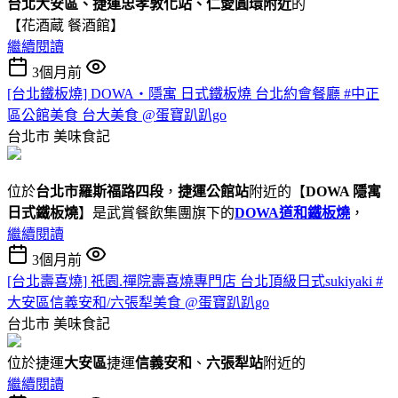
台北大安區、捷運忠孝敦化站、仁愛圓環附近
的
【花酒蔵 餐酒館】
繼續閱讀
3個月前
[台北鐵板燒] DOWA・隱寓 日式鐵板燒 台北約會餐廳 #中正
區公館美食 台大美食 @蛋寶趴趴go
台北市
美味食記
位於
台北市羅斯福路四段
，
捷運公館站
附近的【
DOWA 隱寓
日式鐵板燒
】是武賞餐飲集團旗下的
DOWA道和鐵板燒
，
繼續閱讀
3個月前
[台北壽喜燒] 祇園.禪院壽喜燒專門店 台北頂級日式sukiyaki #
大安區信義安和/六張犁美食 @蛋寶趴趴go
台北市
美味食記
位於捷運
大安區
捷運
信義安和
、
六張犁站
附近的
繼續閱讀