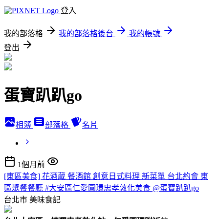
登入
我的部落格
我的部落格後台
我的帳號
登出
蛋寶趴趴go
相簿
部落格
名片
1個月前
[東區美食] 花酒蔵 餐酒館 創意日式料理 新菜單 台北約會 東
區聚餐餐廳 #大安區仁愛圓環忠孝敦化美食 @蛋寶趴趴go
台北市
美味食記