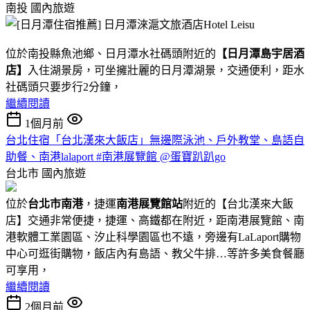
南投
國內旅遊
位於南投縣魚池鄉、日月潭水社碼頭附近的
【日月潭島宇居酒
店】
入住湖景房，可坐擁壯麗的日月潭湖景，交通便利，距水
社碼頭只要步行2分鐘，
繼續閱讀
1個月前
台北住宿「台北漢來大飯店」無邊際泳池、戶外教堂、島語自
助餐、南港lalaport #南港展覽館 @蛋寶趴趴go
台北市
國內旅遊
位於
台北市南港
，捷運
南港展覽館站
附近的【台北漢來大飯
店】交通非常便捷，捷運、高鐵都在附近，距南港展覽館、南
港軟體工業園區、汐止科學園區也不遠，旁邊有LaLaport購物
中心可逛街購物，飯店內有島語、教父牛排…等許多美食餐廳
可享用，
繼續閱讀
2個月前