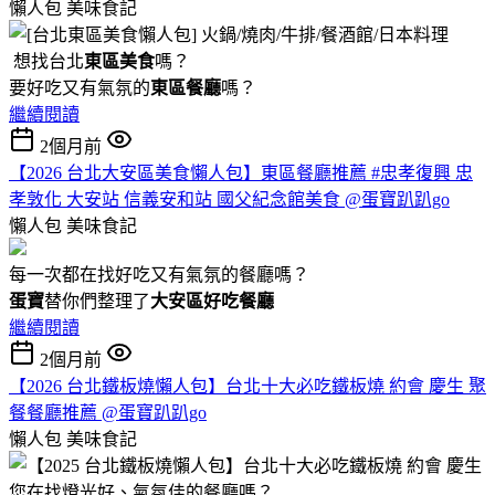
懶人包
美味食記
想找台北
東區美食
嗎？
要好吃又有氣氛的
東區餐廳
嗎？
繼續閱讀
2個月前
【2026 台北大安區美食懶人包】東區餐廳推薦 #忠孝復興 忠
孝敦化 大安站 信義安和站 國父紀念館美食 @蛋寶趴趴go
懶人包
美味食記
每一次都在找好吃又有氣氛的餐廳嗎？
蛋寶
替你們整理了
大安區好吃餐廳
繼續閱讀
2個月前
【2026 台北鐵板燒懶人包】台北十大必吃鐵板燒 約會 慶生 聚
餐餐廳推薦 @蛋寶趴趴go
懶人包
美味食記
您在找燈光好、氣氛佳的餐廳嗎？