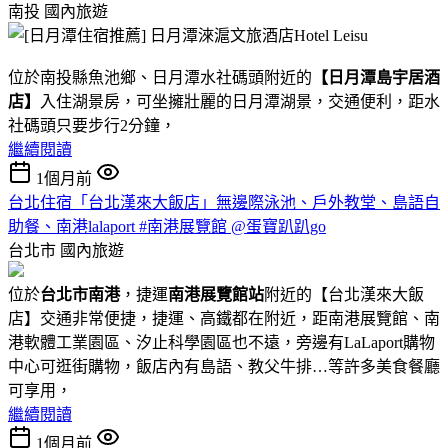
南投
國內旅遊
位於南投縣魚池鄉、日月潭水社碼頭附近的
【日月潭島宇居酒
店】
入住湖景房，可坐擁壯麗的日月潭湖景，交通便利，距水
社碼頭只要步行2分鐘，
繼續閱讀
1個月前
台北住宿「台北漢來大飯店」無邊際泳池、戶外教堂、島語自
助餐、南港lalaport #南港展覽館 @蛋寶趴趴go
台北市
國內旅遊
位於
台北市南港
，捷運
南港展覽館站
附近的【台北漢來大飯
店】交通非常便捷，捷運、高鐵都在附近，距南港展覽館、南
港軟體工業園區、汐止科學園區也不遠，旁邊有LaLaport購物
中心可逛街購物，飯店內有島語、教父牛排…等許多美食餐廳
可享用，
繼續閱讀
1個月前