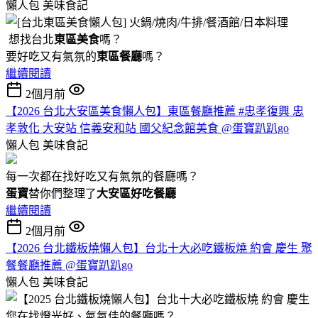
懶人包
美味食記
想找台北
東區美食
嗎？
要好吃又有氣氛的
東區餐廳
嗎？
繼續閱讀
2個月前
【2026 台北大安區美食懶人包】東區餐廳推薦 #忠孝復興 忠
孝敦化 大安站 信義安和站 國父紀念館美食 @蛋寶趴趴go
懶人包
美味食記
每一次都在找好吃又有氣氛的餐廳嗎？
蛋寶
替你們整理了
大安區好吃餐廳
繼續閱讀
2個月前
【2026 台北鐵板燒懶人包】台北十大必吃鐵板燒 約會 慶生 聚
餐餐廳推薦 @蛋寶趴趴go
懶人包
美味食記
您在找燈光好、氣氛佳的餐廳嗎？