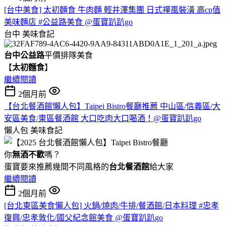
[台中美食] 太初麵食 牛肉麵 輕井澤集團 日式禪風裝潢 高cp值
美味麵店 #公益路美食 @蛋寶趴趴go
台中
美味食記
台中公益路
平價排隊美食
【
太初麵食
】
繼續閱讀
2個月前
【台北餐酒館懶人包】Taipei Bistro餐廳推薦 中山區/信義區/大
安區美食/東區餐酒館 大口吃肉大口喝酒！@蛋寶趴趴go
懶人包
美味食記
你
無酒不歡
嗎？
蛋寶要來推薦幾間不同風格的
台北
餐酒館
給大家
繼續閱讀
2個月前
[台北東區美食懶人包] 火鍋/燒肉/牛排/餐酒館/日本料理 #忠孝
復興/忠孝敦化/國父紀念館美食 @蛋寶趴趴go