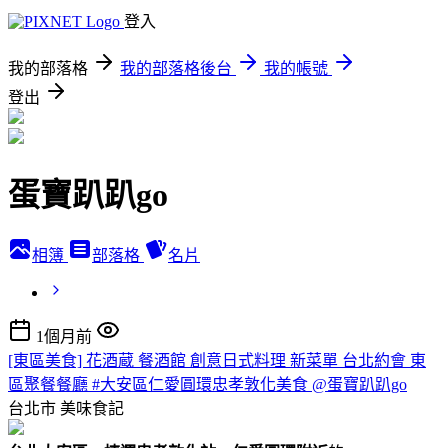
登入
我的部落格
我的部落格後台
我的帳號
登出
蛋寶趴趴go
相簿
部落格
名片
1個月前
[東區美食] 花酒蔵 餐酒館 創意日式料理 新菜單 台北約會 東
區聚餐餐廳 #大安區仁愛圓環忠孝敦化美食 @蛋寶趴趴go
台北市
美味食記