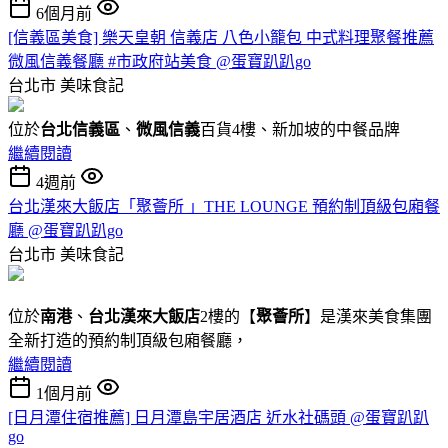
6個月前
[信義區美食] 樂天皇朝 信義店 八色小籠包 中式料理聚餐推薦
微風信義餐廳 #市政府站美食 @蛋寶趴趴go
台北市
美味食記
位於
台北信義區
、
微風信義
百貨4樓、新加坡的中餐品牌
繼續閱讀
4週前
台北漢來大飯店「聚薈所 」THE LOUNGE 預約制頂級包廂餐
廳 @蛋寶趴趴go
台北市
美味食記
位於
南港
、
台北漢來大飯店
2樓的【
聚薈所
】是漢來美食集團
全新打造的預約制頂級包廂餐廳，
繼續閱讀
1個月前
[日月潭住宿推薦] 日月潭島宇居酒店 近水社碼頭 @蛋寶趴趴
go