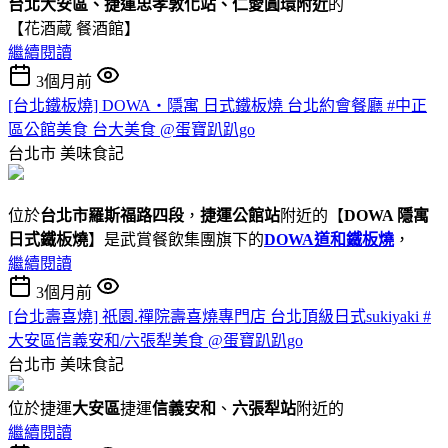
台北大安區、捷運忠孝敦化站、仁愛圓環附近
的
【花酒蔵 餐酒館】
繼續閱讀
3個月前
[台北鐵板燒] DOWA・隱寓 日式鐵板燒 台北約會餐廳 #中正
區公館美食 台大美食 @蛋寶趴趴go
台北市
美味食記
位於
台北市羅斯福路四段
，
捷運公館站
附近的【
DOWA 隱寓
日式鐵板燒
】是武賞餐飲集團旗下的
DOWA道和鐵板燒
，
繼續閱讀
3個月前
[台北壽喜燒] 祇園.禪院壽喜燒專門店 台北頂級日式sukiyaki #
大安區信義安和/六張犁美食 @蛋寶趴趴go
台北市
美味食記
位於捷運
大安區
捷運
信義安和
、
六張犁站
附近的
繼續閱讀