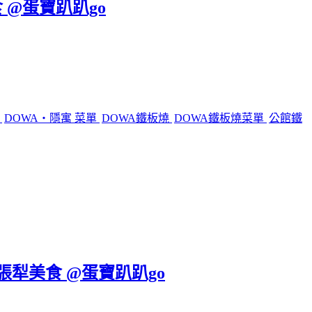
 @蛋寶趴趴go
燒
DOWA・隱寓 菜單
DOWA鐵板燒
DOWA鐵板燒菜單
公館鐵
六張犁美食 @蛋寶趴趴go