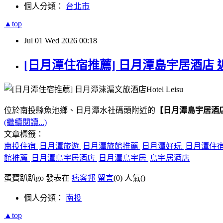
個人分類：
台北市
▲top
Jul
01
Wed
2026
00:18
[日月潭住宿推薦] 日月潭島宇居酒店 
位於南投縣魚池鄉、日月潭水社碼頭附近的
【日月潭島宇居酒
(繼續閱讀...)
文章標籤：
南投住宿
日月潭旅遊
日月潭旅館推薦
日月潭好玩
日月潭住
館推薦
日月潭島宇居酒店
日月潭島宇居
島宇居酒店
蛋寶趴趴go 發表在
痞客邦
留言
(0)
人氣(
)
個人分類：
南投
▲top