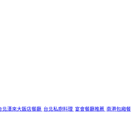
台北漢來大飯店餐廳
台北私廚料理
宴會餐廳推薦
南港包廂餐