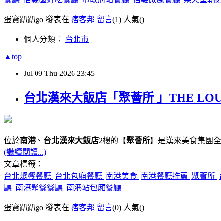
蛋寶趴趴go 發表在
痞客邦
留言
(1)
人氣(
)
個人分類：
台北市
▲top
Jul
09
Thu
2026
23:45
台北漢來大飯店「聚薈所 」THE LO
位於
南港
、
台北漢來大飯店
2樓的【
聚薈所
】是漢來美食集團全
(繼續閱讀...)
文章標籤：
台北聚餐餐廳
台北包廂餐廳
南港美食
南港餐廳推薦
聚薈所
廳
南港聚餐餐廳
南港站包廂餐廳
蛋寶趴趴go 發表在
痞客邦
留言
(0)
人氣(
)