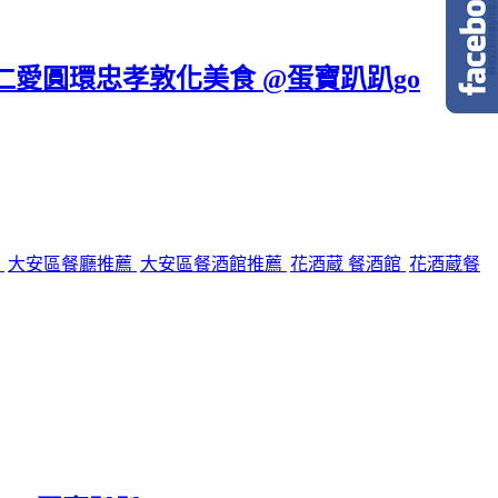
區仁愛圓環忠孝敦化美食 @蛋寶趴趴go
館
大安區餐廳推薦
大安區餐酒館推薦
花酒蔵 餐酒館
花酒蔵餐