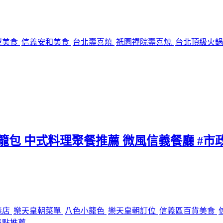
犁美食
信義安和美食
台北壽喜燒
祇園禪院壽喜燒
台北頂級火
小籠包 中式料理聚餐推薦 微風信義餐廳 #市
義店
樂天皇朝菜單
八色小籠色
樂天皇朝訂位
信義區百貨美食
必點推薦