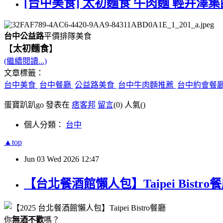
[台中美食] 太初麵食 牛肉麵 輕井澤集
台中公益路
平價排隊美食
【
太初麵食
】
(繼續閱讀...)
文章標籤：
台中美食
台中餐廳
公益路美食
台中牛肉麵推薦
台中約會餐
蛋寶趴趴go 發表在
痞客邦
留言
(0)
人氣(
)
個人分類：
台中
▲top
Jun
03
Wed
2026
12:47
【台北餐酒館懶人包】Taipei Bis
你
無酒不歡
嗎？