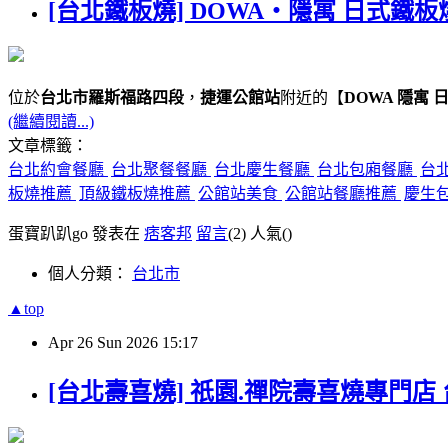
[台北鐵板燒] DOWA・隱寓 日式鐵板
位於
台北市羅斯福路四段
，
捷運公館站
附近的【
DOWA 隱寓 
(繼續閱讀...)
文章標籤：
台北約會餐廳
台北聚餐餐廳
台北慶生餐廳
台北包廂餐廳
台
板燒推薦
頂級鐵板燒推薦
公館站美食
公館站餐廳推薦
慶生
蛋寶趴趴go 發表在
痞客邦
留言
(2)
人氣(
)
個人分類：
台北市
▲top
Apr
26
Sun
2026
15:17
[台北壽喜燒] 祇園.禪院壽喜燒專門店 台