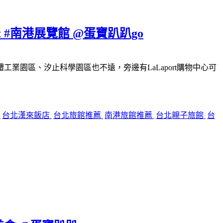
#南港展覽館 @蛋寶趴趴go
園區、汐止科學園區也不遠，旁邊有LaLaport購物中心可
餐
台北漢來飯店
台北旅館推薦
南港旅館推薦
台北親子旅館
台