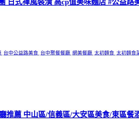
團 日式禪風裝潢 高cp值美味麵店 #公益路
廳
台中公益路美食
台中聚餐餐廳
網美餐廳
太初麵食
太初麵食
tro餐廳推薦 中山區/信義區/大安區美食/東