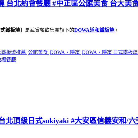
燒 台北約會餐廳 #中正區公館美食 台大美食
日式鐵板燒
】是武賞餐飲集團旗下的
DOWA道和鐵板燒
，
北鐵板燒推薦
公館美食
DOWA・隱寓
DOWA・隱寓 日式鐵板
包場餐廳
北頂級日式sukiyaki #大安區信義安和/