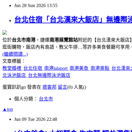
Jun
28
Sun
2026
13:55
台北住宿「台北漢來大飯店」無邊際泳池、
位於
台北市南港
，捷運
南港展覽館站
附近的【台北漢來大飯店】
逛街購物，飯店內有島語、教父牛排…等許多美食餐廳可享用
(繼續閱讀...)
文章標籤：
教堂婚禮
台北住宿
南港lalaport
南港美食
南港景點
台北漢來
北泳池飯店
台北無邊際泳池飯店
蛋寶趴趴go 發表在
痞客邦
留言
(0)
人氣(
)
個人分類：
台北市
▲top
Jun
09
Tue
2026
22:48