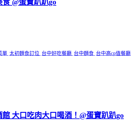
美食 @蛋寶趴趴go
菜單
太初麵食訂位
台中好吃餐廳
台中麵食
台中高cp值餐廳
區餐酒館 大口吃肉大口喝酒！@蛋寶趴趴go