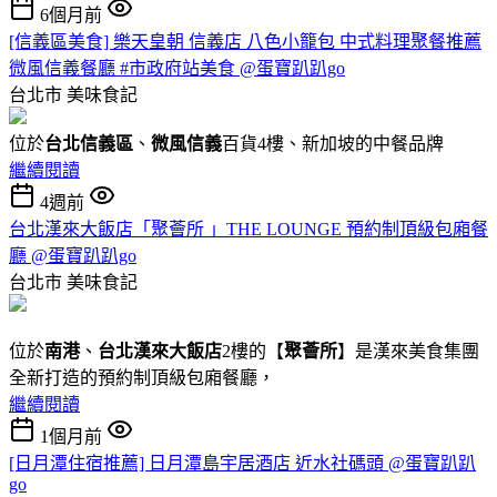
6個月前
[信義區美食] 樂天皇朝 信義店 八色小籠包 中式料理聚餐推薦
微風信義餐廳 #市政府站美食 @蛋寶趴趴go
台北市
美味食記
位於
台北信義區
、
微風信義
百貨4樓、新加坡的中餐品牌
繼續閱讀
4週前
台北漢來大飯店「聚薈所 」THE LOUNGE 預約制頂級包廂餐
廳 @蛋寶趴趴go
台北市
美味食記
位於
南港
、
台北漢來大飯店
2樓的【
聚薈所
】是漢來美食集團
全新打造的預約制頂級包廂餐廳，
繼續閱讀
1個月前
[日月潭住宿推薦] 日月潭島宇居酒店 近水社碼頭 @蛋寶趴趴
go