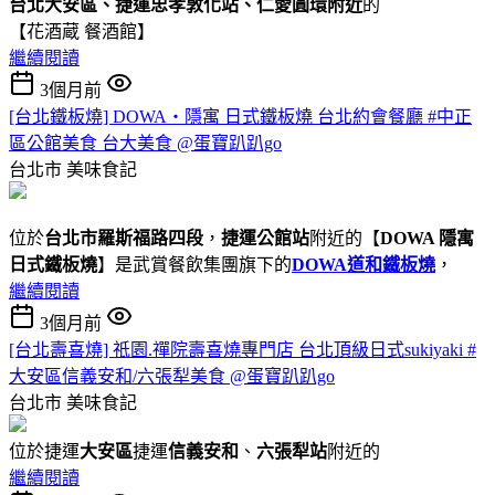
台北大安區、捷運忠孝敦化站、仁愛圓環附近
的
【花酒蔵 餐酒館】
繼續閱讀
3個月前
[台北鐵板燒] DOWA・隱寓 日式鐵板燒 台北約會餐廳 #中正
區公館美食 台大美食 @蛋寶趴趴go
台北市
美味食記
位於
台北市羅斯福路四段
，
捷運公館站
附近的【
DOWA 隱寓
日式鐵板燒
】是武賞餐飲集團旗下的
DOWA道和鐵板燒
，
繼續閱讀
3個月前
[台北壽喜燒] 祇園.禪院壽喜燒專門店 台北頂級日式sukiyaki #
大安區信義安和/六張犁美食 @蛋寶趴趴go
台北市
美味食記
位於捷運
大安區
捷運
信義安和
、
六張犁站
附近的
繼續閱讀