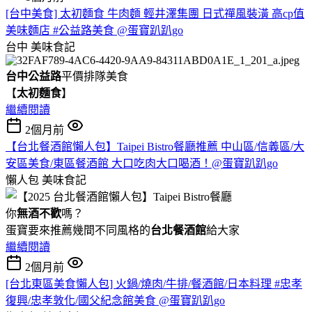
[台中美食] 太初麵食 牛肉麵 輕井澤集團 日式禪風裝潢 高cp值
美味麵店 #公益路美食 @蛋寶趴趴go
台中
美味食記
台中公益路
平價排隊美食
【
太初麵食
】
繼續閱讀
2個月前
【台北餐酒館懶人包】Taipei Bistro餐廳推薦 中山區/信義區/大
安區美食/東區餐酒館 大口吃肉大口喝酒！@蛋寶趴趴go
懶人包
美味食記
你
無酒不歡
嗎？
蛋寶要來推薦幾間不同風格的
台北
餐酒館
給大家
繼續閱讀
2個月前
[台北東區美食懶人包] 火鍋/燒肉/牛排/餐酒館/日本料理 #忠孝
復興/忠孝敦化/國父紀念館美食 @蛋寶趴趴go