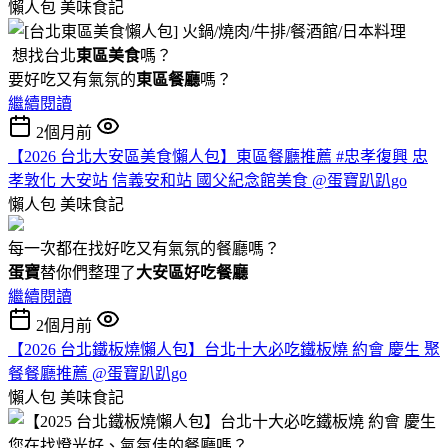
懶人包
美味食記
想找台北
東區美食
嗎？
要好吃又有氣氛的
東區餐廳
嗎？
繼續閱讀
2個月前
【2026 台北大安區美食懶人包】東區餐廳推薦 #忠孝復興 忠
孝敦化 大安站 信義安和站 國父紀念館美食 @蛋寶趴趴go
懶人包
美味食記
每一次都在找好吃又有氣氛的餐廳嗎？
蛋寶
替你們整理了
大安區好吃餐廳
繼續閱讀
2個月前
【2026 台北鐵板燒懶人包】台北十大必吃鐵板燒 約會 慶生 聚
餐餐廳推薦 @蛋寶趴趴go
懶人包
美味食記
您在找燈光好、氣氛佳的餐廳嗎？