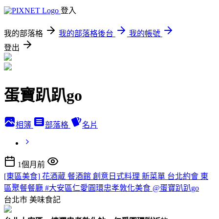
登入
我的部落格
我的部落格後台
我的帳號
登出
蛋寶趴趴go
相簿
部落格
名片
1個月前
[東區美食] 花酒蔵 餐酒館 創意日式料理 新菜單 台北約會 東
區聚餐餐廳 #大安區仁愛圓環忠孝敦化美食 @蛋寶趴趴go
台北市
美味食記