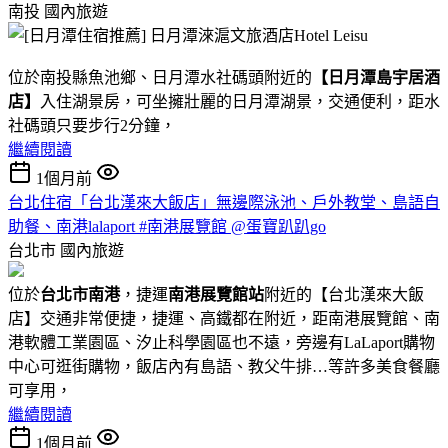
南投
國內旅遊
位於南投縣魚池鄉、日月潭水社碼頭附近的
【日月潭島宇居酒
店】
入住湖景房，可坐擁壯麗的日月潭湖景，交通便利，距水
社碼頭只要步行2分鐘，
繼續閱讀
1個月前
台北住宿「台北漢來大飯店」無邊際泳池、戶外教堂、島語自
助餐、南港lalaport #南港展覽館 @蛋寶趴趴go
台北市
國內旅遊
位於
台北市南港
，捷運
南港展覽館站
附近的【台北漢來大飯
店】交通非常便捷，捷運、高鐵都在附近，距南港展覽館、南
港軟體工業園區、汐止科學園區也不遠，旁邊有LaLaport購物
中心可逛街購物，飯店內有島語、教父牛排…等許多美食餐廳
可享用，
繼續閱讀
1個月前