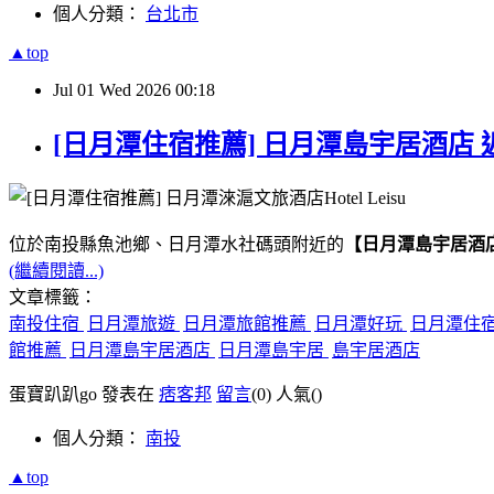
個人分類：
台北市
▲top
Jul
01
Wed
2026
00:18
[日月潭住宿推薦] 日月潭島宇居酒店 
位於南投縣魚池鄉、日月潭水社碼頭附近的
【日月潭島宇居酒
(繼續閱讀...)
文章標籤：
南投住宿
日月潭旅遊
日月潭旅館推薦
日月潭好玩
日月潭住
館推薦
日月潭島宇居酒店
日月潭島宇居
島宇居酒店
蛋寶趴趴go 發表在
痞客邦
留言
(0)
人氣(
)
個人分類：
南投
▲top