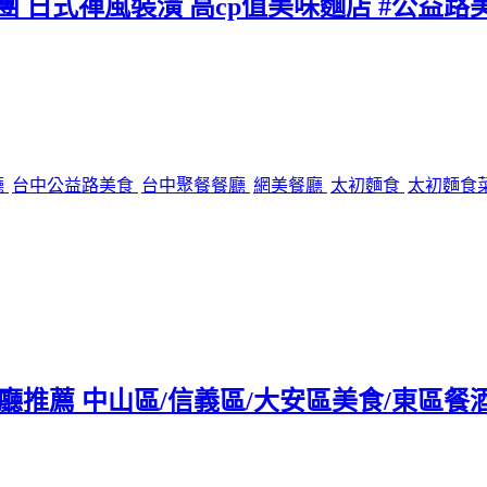
團 日式禪風裝潢 高cp值美味麵店 #公益路
廳
台中公益路美食
台中聚餐餐廳
網美餐廳
太初麵食
太初麵食
tro餐廳推薦 中山區/信義區/大安區美食/東