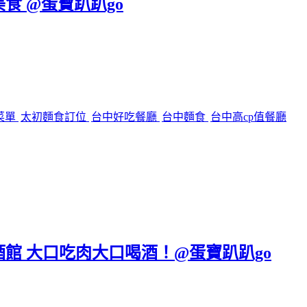
美食 @蛋寶趴趴go
菜單
太初麵食訂位
台中好吃餐廳
台中麵食
台中高cp值餐廳
區餐酒館 大口吃肉大口喝酒！@蛋寶趴趴go