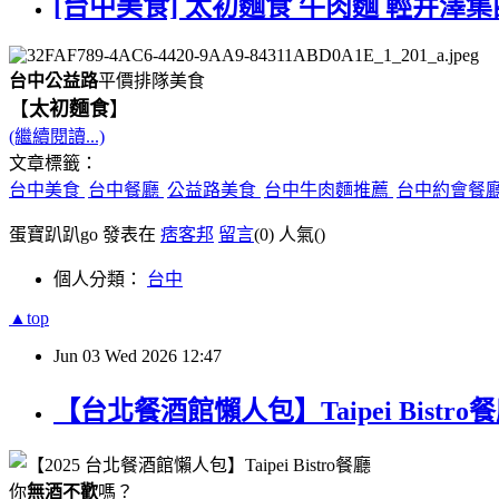
[台中美食] 太初麵食 牛肉麵 輕井澤集
台中公益路
平價排隊美食
【
太初麵食
】
(繼續閱讀...)
文章標籤：
台中美食
台中餐廳
公益路美食
台中牛肉麵推薦
台中約會餐
蛋寶趴趴go 發表在
痞客邦
留言
(0)
人氣(
)
個人分類：
台中
▲top
Jun
03
Wed
2026
12:47
【台北餐酒館懶人包】Taipei Bis
你
無酒不歡
嗎？