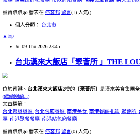
蛋寶趴趴go 發表在
痞客邦
留言
(1)
人氣(
)
個人分類：
台北市
▲top
Jul
09
Thu
2026
23:45
台北漢來大飯店「聚薈所 」THE LO
位於
南港
、
台北漢來大飯店
2樓的【
聚薈所
】是漢來美食集團全
(繼續閱讀...)
文章標籤：
台北聚餐餐廳
台北包廂餐廳
南港美食
南港餐廳推薦
聚薈所
廳
南港聚餐餐廳
南港站包廂餐廳
蛋寶趴趴go 發表在
痞客邦
留言
(0)
人氣(
)