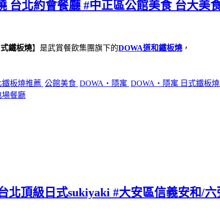
燒 台北約會餐廳 #中正區公館美食 台大美食
日式鐵板燒
】是武賞餐飲集團旗下的
DOWA道和鐵板燒
，
北鐵板燒推薦
公館美食
DOWA・隱寓
DOWA・隱寓 日式鐵板
包場餐廳
北頂級日式sukiyaki #大安區信義安和/