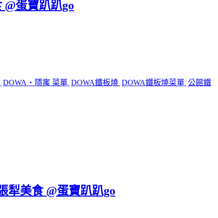
 @蛋寶趴趴go
燒
DOWA・隱寓 菜單
DOWA鐵板燒
DOWA鐵板燒菜單
公館鐵
六張犁美食 @蛋寶趴趴go