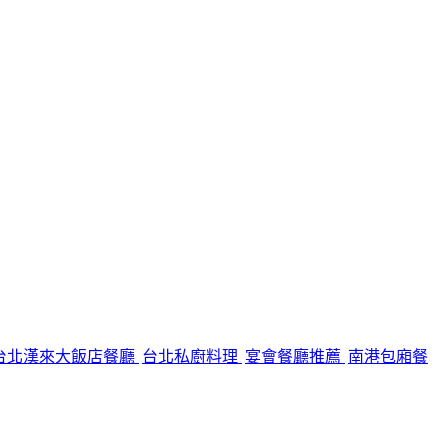
台北漢來大飯店餐廳
台北私廚料理
宴會餐廳推薦
南港包廂餐