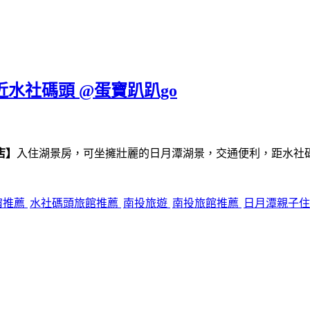
近水社碼頭 @蛋寶趴趴go
店】
入住湖景房，可坐擁壯麗的日月潭湖景，交通便利，距水社
宿推薦
水社碼頭旅館推薦
南投旅遊
南投旅館推薦
日月潭親子