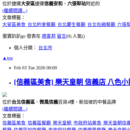
位於捷運
大安區
捷運
信義安和
、
六張犁站
附近的
(繼續閱讀...)
文章標籤：
大安區美食
台北約會餐廳
台北慶生餐廳
台北包廂餐廳
六張
蛋寶趴趴go 發表在
痞客邦
留言
(0)
人氣(
)
個人分類：
台北市
▲top
Feb
03
Tue
2026
00:00
[信義區美食] 樂天皇朝 信義店 八色
位於
台北信義區
、
微風信義
百貨4樓、新加坡的中餐品牌
(繼續閱讀...)
文章標籤：
信義區美食
信義區餐廳
樂天皇朝
市政府站美食
樂天皇朝信
餐廳
信義區好吃餐廳
市政府站餐廳
信義微風餐廳
樂天皇朝