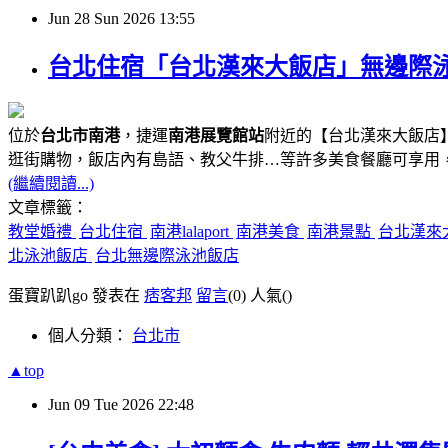
Jun
28
Sun
2026
13:55
台北住宿「台北漢來大飯店」無邊際泳池、
位於
台北市南港
，捷運
南港展覽館站
附近的【台北漢來大飯店】
逛街購物，飯店內有島語、教父牛排…等許多美食餐廳可享用
(繼續閱讀...)
文章標籤：
教堂婚禮
台北住宿
南港lalaport
南港美食
南港景點
台北漢來
北泳池飯店
台北無邊際泳池飯店
蛋寶趴趴go 發表在
痞客邦
留言
(0)
人氣(
)
個人分類：
台北市
▲top
Jun
09
Tue
2026
22:48