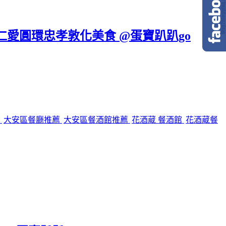
區仁愛圓環忠孝敦化美食 @蛋寶趴趴go
館
大安區餐廳推薦
大安區餐酒館推薦
花酒蔵 餐酒館
花酒蔵餐