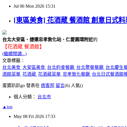
Jul
06
Mon
2026
15:31
[東區美食] 花酒蔵 餐酒館 創意日式
台北大安區、捷運忠孝敦化站、仁愛圓環附近
的
【花酒蔵 餐酒館】
(繼續閱讀...)
文章標籤：
台北美食
大安區美食
台北約會餐廳
台北聚餐餐廳
台北慶生
酒館菜單
花酒蔵
花酒蔵菜單
忠孝敦化餐廳
台北日式餐酒館
蛋寶趴趴go 發表在
痞客邦
留言
(6)
人氣(
)
個人分類：
台北市
▲top
May
08
Fri
2026
17:33