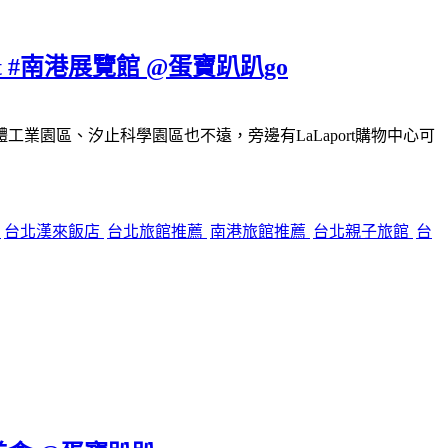
#南港展覽館 @蛋寶趴趴go
園區、汐止科學園區也不遠，旁邊有LaLaport購物中心可
餐
台北漢來飯店
台北旅館推薦
南港旅館推薦
台北親子旅館
台