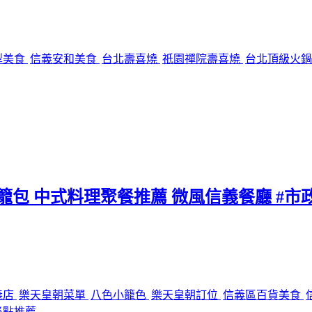
犁美食
信義安和美食
台北壽喜燒
祇園禪院壽喜燒
台北頂級火
小籠包 中式料理聚餐推薦 微風信義餐廳 #市
義店
樂天皇朝菜單
八色小籠色
樂天皇朝訂位
信義區百貨美食
必點推薦