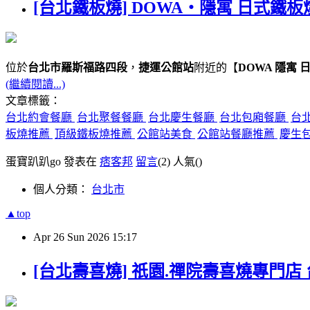
[台北鐵板燒] DOWA・隱寓 日式鐵板
位於
台北市羅斯福路四段
，
捷運公館站
附近的【
DOWA 隱寓 
(繼續閱讀...)
文章標籤：
台北約會餐廳
台北聚餐餐廳
台北慶生餐廳
台北包廂餐廳
台
板燒推薦
頂級鐵板燒推薦
公館站美食
公館站餐廳推薦
慶生
蛋寶趴趴go 發表在
痞客邦
留言
(2)
人氣(
)
個人分類：
台北市
▲top
Apr
26
Sun
2026
15:17
[台北壽喜燒] 祇園.禪院壽喜燒專門店 台